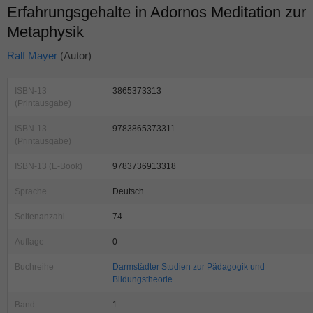
Erfahrungsgehalte in Adornos Meditation zur
Metaphysik
Ralf Mayer
(Autor)
ISBN-13
3865373313
(Printausgabe)
ISBN-13
9783865373311
(Printausgabe)
ISBN-13 (E-Book)
9783736913318
Sprache
Deutsch
Seitenanzahl
74
Auflage
0
Buchreihe
Darmstädter Studien zur Pädagogik und
Bildungstheorie
Band
1