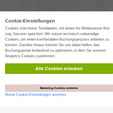
Cookie-Einstellungen
Cookies sind kleine Textdateien, mit denen Ihr Webbrowser Ihre
sog. Session speichert. Wir nutzen technisch notwendige
E-COLLECTION
Cookies, um einen komfortablen Buchungsprozess anbieten zu
Gesamtpaket
können. Darüber hinaus können Sie uns dabei helfen, das
Fachbereichspakete
Buchungsportal fortlaufend zu optimieren, in dem Sie unseren
Pick & Choose
Bereitstellung von E-Books
Analytics Cookies zustimmen:
Häufig gestellte Fragen (FAQ)
Alle Cookies erlauben
WEBSHOP
Alle Autoren
Versandkosten
AGB
Marketing-Cookies verbieten
Meine Cookie-Einstellungen ansehen
AUTOR WERDEN
Dissertation publizieren
Habilitation publizieren
Tagungsband publizieren