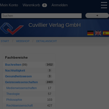
☰
Mein Konto
Warenkorb
Anmelden
0
Cuvillier Verlag GmbH
START
WEBSHOP
DETAILANSICHT
Fachbereiche
Buchreihen
(99)
1412
Nachhaltigkeit
3
Gesundheitswesen
3
Geisteswissenschaften
2403
Medienwissenschaften
17
Theologie
57
Philosophie
103
Rechtswissenschaft
427