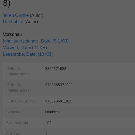
8)
Toren Grothe
(Autor)
Ute Lohse
(Autor)
Vorschau
Inhaltsverzeichnis, Datei (9,1 KB)
Vorwort, Datei (47 KB)
Leseprobe, Datei (19 KB)
ISBN-13
3865371922
(Printausgabe)
ISBN-13
9783865371928
(Printausgabe)
ISBN-13 (E-Book)
9783736911925
Sprache
Deutsch
Seitenanzahl
102
Auflage
1