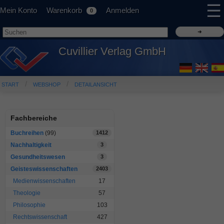
☰
Mein Konto
Warenkorb
Anmelden
0
Cuvillier Verlag GmbH
START
WEBSHOP
DETAILANSICHT
Fachbereiche
Buchreihen
(99)
1412
Nachhaltigkeit
3
Gesundheitswesen
3
Geisteswissenschaften
2403
Medienwissenschaften
17
Theologie
57
Philosophie
103
Rechtswissenschaft
427