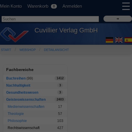
☰
Mein Konto
Warenkorb
Anmelden
0
Cuvillier Verlag GmbH
START
WEBSHOP
DETAILANSICHT
Fachbereiche
Buchreihen
(99)
1412
Nachhaltigkeit
3
Gesundheitswesen
3
Geisteswissenschaften
2403
Medienwissenschaften
17
Theologie
57
Philosophie
103
Rechtswissenschaft
427