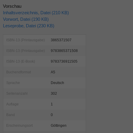
Vorschau
Inhaltsverzeichnis, Datei (210 KB)
Vorwort, Datei (190 KB)
Leseprobe, Datei (230 KB)
ISBN-13 (Printausgabe)
3865371507
ISBN-13 (Printausgabe)
9783865371508
ISBN-13 (E-Book)
9783736911505
Buchendformat
A5
Sprache
Deutsch
Seitenanzahl
302
Auflage
1
Band
0
Erscheinungsort
Göttingen