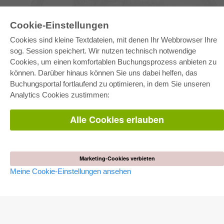
Cookie-Einstellungen
Cookies sind kleine Textdateien, mit denen Ihr Webbrowser Ihre
sog. Session speichert. Wir nutzen technisch notwendige
E-COLLECTION
Cookies, um einen komfortablen Buchungsprozess anbieten zu
Gesamtpaket
können. Darüber hinaus können Sie uns dabei helfen, das
Fachbereichspakete
Buchungsportal fortlaufend zu optimieren, in dem Sie unseren
Pick & Choose
Bereitstellung von E-Books
Analytics Cookies zustimmen:
Häufig gestellte Fragen (FAQ)
Alle Cookies erlauben
WEBSHOP
Alle Autoren
Versandkosten
AGB
Marketing-Cookies verbieten
Meine Cookie-Einstellungen ansehen
AUTOR WERDEN
Dissertation publizieren
Habilitation publizieren
Tagungsband publizieren
Forschungsbericht publizieren
Kongressband publizieren