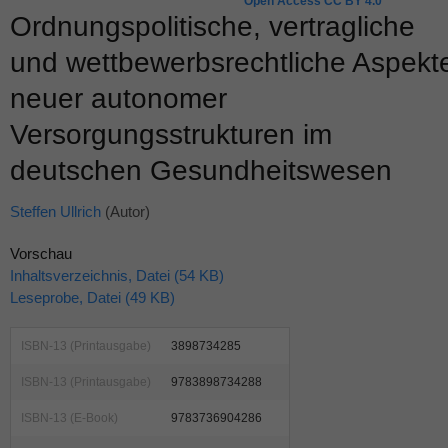
Open Access CC BY 4.0
Ordnungspolitische, vertragliche
und wettbewerbsrechtliche Aspekt
neuer autonomer
Versorgungsstrukturen im
deutschen Gesundheitswesen
Steffen Ullrich
(Autor)
Vorschau
Inhaltsverzeichnis, Datei (54 KB)
Leseprobe, Datei (49 KB)
ISBN-13 (Printausgabe)
3898734285
ISBN-13 (Printausgabe)
9783898734288
ISBN-13 (E-Book)
9783736904286