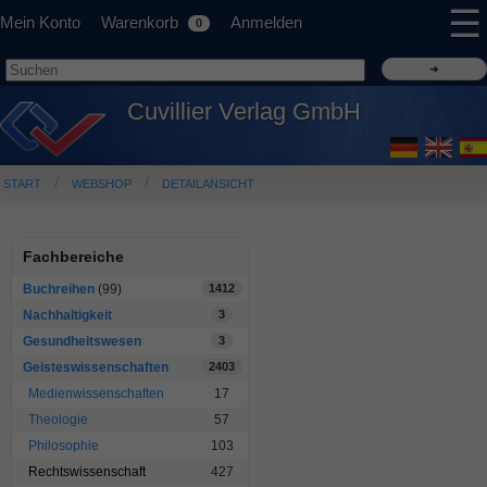
☰
Mein Konto
Warenkorb
Anmelden
0
Cuvillier Verlag GmbH
START
WEBSHOP
DETAILANSICHT
Fachbereiche
Buchreihen
(99)
1412
Nachhaltigkeit
3
Gesundheitswesen
3
Geisteswissenschaften
2403
Medienwissenschaften
17
Theologie
57
Philosophie
103
Rechtswissenschaft
427