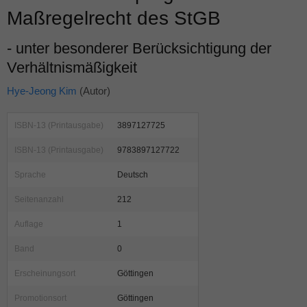
Maßregelrecht des StGB
- unter besonderer Berücksichtigung der
Verhältnismäßigkeit
Hye-Jeong Kim
(Autor)
ISBN-13 (Printausgabe)
3897127725
ISBN-13 (Printausgabe)
9783897127722
Sprache
Deutsch
Seitenanzahl
212
Auflage
1
Band
0
Erscheinungsort
Göttingen
Promotionsort
Göttingen