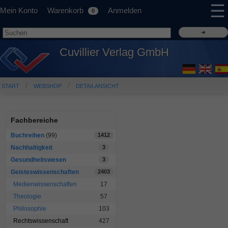
☰
Mein Konto
Warenkorb
Anmelden
0
Cuvillier Verlag GmbH
START
WEBSHOP
DETAILANSICHT
Fachbereiche
Buchreihen
(99)
1412
Nachhaltigkeit
3
Gesundheitswesen
3
Geisteswissenschaften
2403
Medienwissenschaften
17
Theologie
57
Philosophie
103
Rechtswissenschaft
427