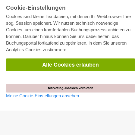
Cookie-Einstellungen
Cookies sind kleine Textdateien, mit denen Ihr Webbrowser Ihre
sog. Session speichert. Wir nutzen technisch notwendige
E-COLLECTION
Cookies, um einen komfortablen Buchungsprozess anbieten zu
Gesamtpaket
können. Darüber hinaus können Sie uns dabei helfen, das
Fachbereichspakete
Buchungsportal fortlaufend zu optimieren, in dem Sie unseren
Pick & Choose
Bereitstellung von E-Books
Analytics Cookies zustimmen:
Häufig gestellte Fragen (FAQ)
Alle Cookies erlauben
WEBSHOP
Alle Autoren
Versandkosten
AGB
Marketing-Cookies verbieten
Meine Cookie-Einstellungen ansehen
AUTOR WERDEN
Dissertation publizieren
Habilitation publizieren
Tagungsband publizieren
Forschungsbericht publizieren
Kongressband publizieren