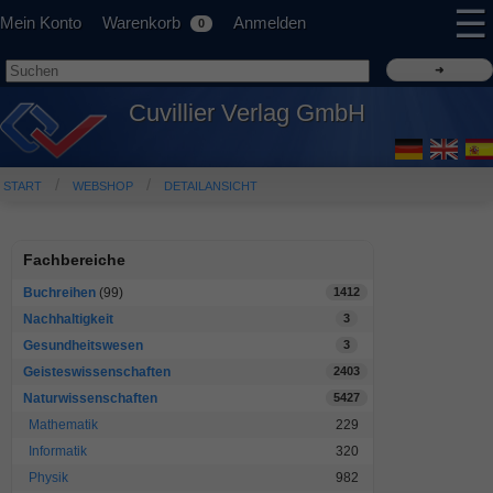
☰
Mein Konto
Warenkorb
Anmelden
0
Cuvillier Verlag GmbH
START
WEBSHOP
DETAILANSICHT
Fachbereiche
Buchreihen
(99)
1412
Nachhaltigkeit
3
Gesundheitswesen
3
Geisteswissenschaften
2403
Naturwissenschaften
5427
Mathematik
229
Informatik
320
Physik
982