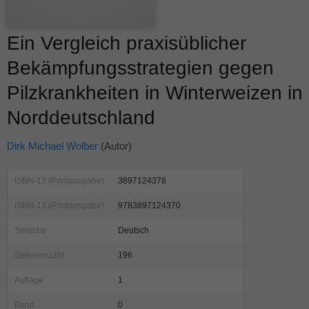
Ein Vergleich praxisüblicher
Bekämpfungsstrategien gegen
Pilzkrankheiten in Winterweizen in
Norddeutschland
Dirk Michael Wolber
(Autor)
ISBN-13 (Printausgabe)
3897124378
ISBN-13 (Printausgabe)
9783897124370
Sprache
Deutsch
Seitenanzahl
196
Auflage
1
Band
0