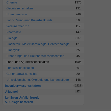
Chemie
1370
Geowissenschaften
131
Humanmedizin
246
Zahn-, Mund- und Kieferheilkunde
10
Veterinärmedizin
112
Pharmazie
147
Biologie
837
Biochemie, Molekularbiologie, Gentechnologie
121
Biophysik
25
Ernährungs- und Haushaltswissenschaften
45
Land- und Agrarwissenschaften
1005
Forstwissenschaften
201
Gartenbauwissenschaft
20
Umweltforschung, Ökologie und Landespflege
148
Ingenieurwissenschaften
1818
Allgemein
97
Leitlinien Unfallchirurgie
5. Auflage bestellen