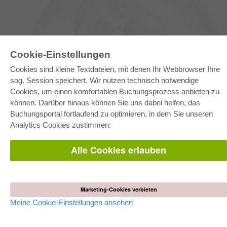
Cookie-Einstellungen
Cookies sind kleine Textdateien, mit denen Ihr Webbrowser Ihre
sog. Session speichert. Wir nutzen technisch notwendige
E-COLLECTION
Cookies, um einen komfortablen Buchungsprozess anbieten zu
Gesamtpaket
können. Darüber hinaus können Sie uns dabei helfen, das
Fachbereichspakete
Buchungsportal fortlaufend zu optimieren, in dem Sie unseren
Pick & Choose
Bereitstellung von E-Books
Analytics Cookies zustimmen:
Häufig gestellte Fragen (FAQ)
Alle Cookies erlauben
WEBSHOP
Alle Autoren
Versandkosten
AGB
Marketing-Cookies verbieten
Meine Cookie-Einstellungen ansehen
AUTOR WERDEN
Dissertation publizieren