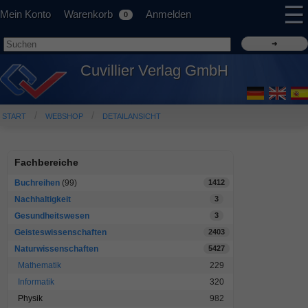
☰
Mein Konto
Warenkorb
Anmelden
0
Cuvillier Verlag GmbH
START
WEBSHOP
DETAILANSICHT
Fachbereiche
Buchreihen
(99)
1412
Nachhaltigkeit
3
Gesundheitswesen
3
Geisteswissenschaften
2403
Naturwissenschaften
5427
Mathematik
229
Informatik
320
Physik
982