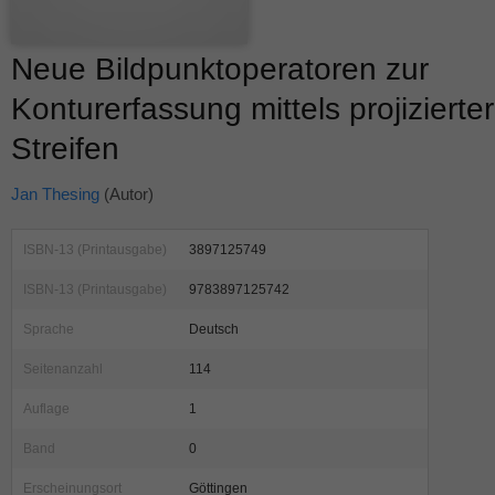
Neue Bildpunktoperatoren zur
Konturerfassung mittels projizierter
Streifen
Jan Thesing
(Autor)
ISBN-13 (Printausgabe)
3897125749
ISBN-13 (Printausgabe)
9783897125742
Sprache
Deutsch
Seitenanzahl
114
Auflage
1
Band
0
Erscheinungsort
Göttingen