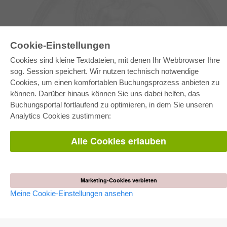
Cookie-Einstellungen
Cookies sind kleine Textdateien, mit denen Ihr Webbrowser Ihre
sog. Session speichert. Wir nutzen technisch notwendige
E-COLLECTION
Cookies, um einen komfortablen Buchungsprozess anbieten zu
Gesamtpaket
können. Darüber hinaus können Sie uns dabei helfen, das
Fachbereichspakete
Buchungsportal fortlaufend zu optimieren, in dem Sie unseren
Pick & Choose
Bereitstellung von E-Books
Analytics Cookies zustimmen:
Häufig gestellte Fragen (FAQ)
Alle Cookies erlauben
WEBSHOP
Alle Autoren
Versandkosten
AGB
Marketing-Cookies verbieten
Meine Cookie-Einstellungen ansehen
AUTOR WERDEN
Dissertation publizieren
Habilitation publizieren
Tagungsband publizieren