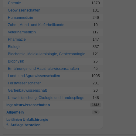
Chemie
1370
Geowissenschaften
131
Humanmedizin
246
Zahn-, Mund- und Kieferheilkunde
10
Veterinärmedizin
112
Pharmazie
147
Biologie
837
Biochemie, Molekularbiologie, Gentechnologie
121
Biophysik
25
Ernährungs- und Haushaltswissenschaften
45
Land- und Agrarwissenschaften
1005
Forstwissenschaften
201
Gartenbauwissenschaft
20
Umweltforschung, Ökologie und Landespflege
148
Ingenieurwissenschaften
1818
Allgemein
97
Leitlinien Unfallchirurgie
5. Auflage bestellen