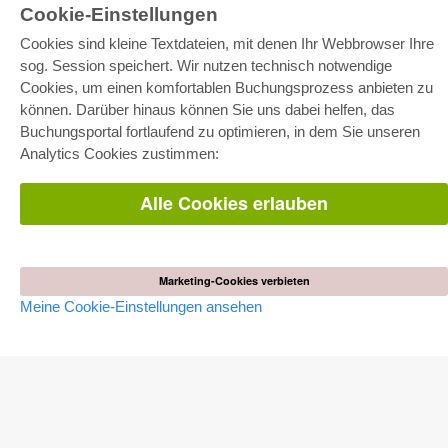
Cookie-Einstellungen
Cookies sind kleine Textdateien, mit denen Ihr Webbrowser Ihre
sog. Session speichert. Wir nutzen technisch notwendige
E-COLLECTION
Cookies, um einen komfortablen Buchungsprozess anbieten zu
Gesamtpaket
können. Darüber hinaus können Sie uns dabei helfen, das
Fachbereichspakete
Buchungsportal fortlaufend zu optimieren, in dem Sie unseren
Pick & Choose
Bereitstellung von E-Books
Analytics Cookies zustimmen:
Häufig gestellte Fragen (FAQ)
Alle Cookies erlauben
WEBSHOP
Alle Autoren
Versandkosten
AGB
Marketing-Cookies verbieten
Meine Cookie-Einstellungen ansehen
AUTOR WERDEN
Dissertation publizieren
Habilitation publizieren
Tagungsband publizieren
Forschungsbericht publizieren
Kongressband publizieren