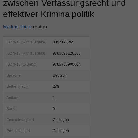
zwischen Verfassungsrecht und
effektiver Kriminalpolitik
Markus Thiele
(Autor)
ISBN-13 (Printausgabe)
3897126265
ISBN-13 (Printausgabe)
9783897126268
ISBN-13 (E-Book)
9783736900004
Sprache
Deutsch
Seitenanzahl
238
Auflage
1
Band
0
Erscheinungsort
Göttingen
Promotionsort
Göttingen