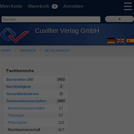
☰
Mein Konto
Warenkorb
Anmelden
0
Cuvillier Verlag GmbH
START
WEBSHOP
DETAILANSICHT
Fachbereiche
Buchreihen
(99)
1412
Nachhaltigkeit
3
Gesundheitswesen
3
Geisteswissenschaften
2403
Medienwissenschaften
17
Theologie
57
Philosophie
103
Rechtswissenschaft
427