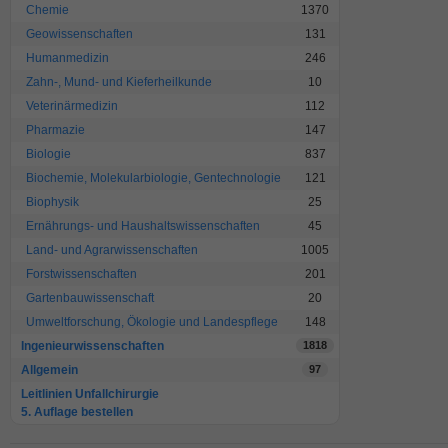
Chemie
1370
Geowissenschaften
131
Humanmedizin
246
Zahn-, Mund- und Kieferheilkunde
10
Veterinärmedizin
112
Pharmazie
147
Biologie
837
Biochemie, Molekularbiologie, Gentechnologie
121
Biophysik
25
Ernährungs- und Haushaltswissenschaften
45
Land- und Agrarwissenschaften
1005
Forstwissenschaften
201
Gartenbauwissenschaft
20
Umweltforschung, Ökologie und Landespflege
148
Ingenieurwissenschaften
1818
Allgemein
97
Leitlinien Unfallchirurgie
5. Auflage bestellen