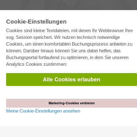
Cookie-Einstellungen
Cookies sind kleine Textdateien, mit denen Ihr Webbrowser Ihre
sog. Session speichert. Wir nutzen technisch notwendige
E-COLLECTION
Cookies, um einen komfortablen Buchungsprozess anbieten zu
Gesamtpaket
können. Darüber hinaus können Sie uns dabei helfen, das
Fachbereichspakete
Buchungsportal fortlaufend zu optimieren, in dem Sie unseren
Pick & Choose
Bereitstellung von E-Books
Analytics Cookies zustimmen:
Häufig gestellte Fragen (FAQ)
Alle Cookies erlauben
WEBSHOP
Alle Autoren
Versandkosten
AGB
Marketing-Cookies verbieten
Meine Cookie-Einstellungen ansehen
AUTOR WERDEN
Dissertation publizieren
Habilitation publizieren
Tagungsband publizieren
Forschungsbericht publizieren