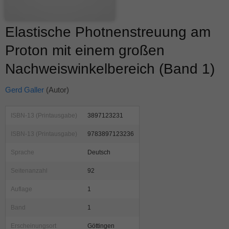
Elastische Photnenstreuung am
Proton mit einem großen
Nachweiswinkelbereich (Band 1)
Gerd Galler
(Autor)
ISBN-13 (Printausgabe)
3897123231
ISBN-13 (Printausgabe)
9783897123236
Sprache
Deutsch
Seitenanzahl
92
Auflage
1
Band
1
Erscheinungsort
Göttingen