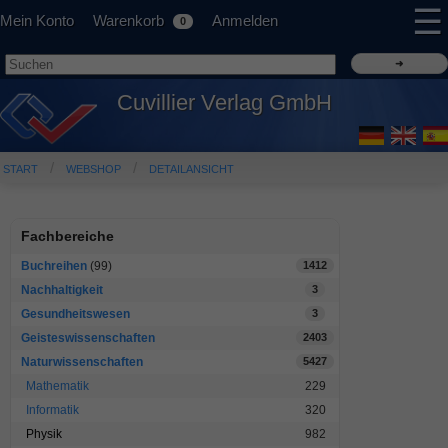
☰
Mein Konto
Warenkorb
Anmelden
0
Cuvillier Verlag GmbH
START
WEBSHOP
DETAILANSICHT
Fachbereiche
Buchreihen
(99)
1412
Nachhaltigkeit
3
Gesundheitswesen
3
Geisteswissenschaften
2403
Naturwissenschaften
5427
Mathematik
229
Informatik
320
Physik
982