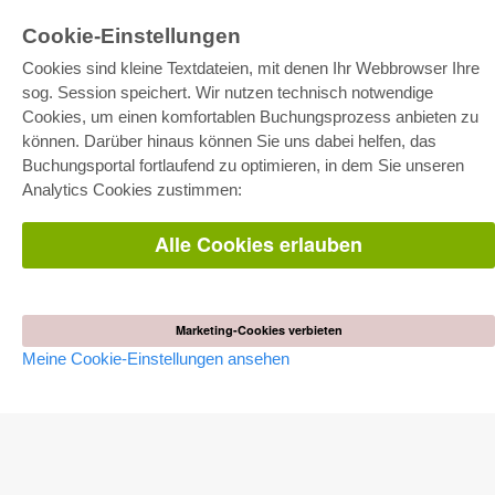
Cookie-Einstellungen
Cookies sind kleine Textdateien, mit denen Ihr Webbrowser Ihre
sog. Session speichert. Wir nutzen technisch notwendige
E-COLLECTION
Cookies, um einen komfortablen Buchungsprozess anbieten zu
Gesamtpaket
können. Darüber hinaus können Sie uns dabei helfen, das
Fachbereichspakete
Buchungsportal fortlaufend zu optimieren, in dem Sie unseren
Pick & Choose
Bereitstellung von E-Books
Analytics Cookies zustimmen:
Häufig gestellte Fragen (FAQ)
Alle Cookies erlauben
WEBSHOP
Alle Autoren
Versandkosten
AGB
Marketing-Cookies verbieten
Meine Cookie-Einstellungen ansehen
AUTOR WERDEN
Dissertation publizieren
Habilitation publizieren
Tagungsband publizieren
Forschungsbericht publizieren
Kongressband publizieren