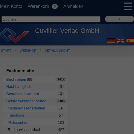
☰
Mein Konto
Warenkorb
Anmelden
0
Cuvillier Verlag GmbH
START
WEBSHOP
DETAILANSICHT
Fachbereiche
Buchreihen
(99)
1412
Nachhaltigkeit
3
Gesundheitswesen
3
Geisteswissenschaften
2403
Medienwissenschaften
16
Theologie
57
Philosophie
103
Rechtswissenschaft
427