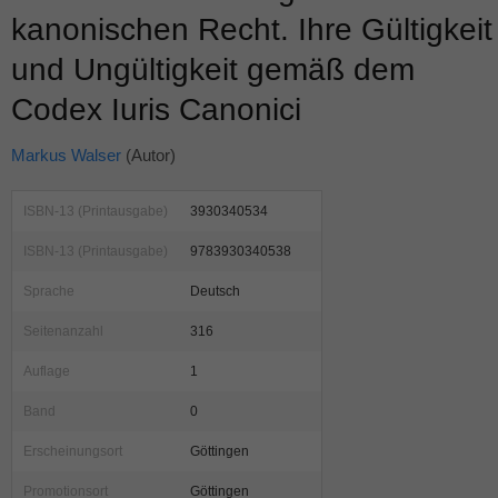
kanonischen Recht. Ihre Gültigkeit
und Ungültigkeit gemäß dem
Codex Iuris Canonici
Markus Walser
(Autor)
ISBN-13 (Printausgabe)
3930340534
ISBN-13 (Printausgabe)
9783930340538
Sprache
Deutsch
Seitenanzahl
316
Auflage
1
Band
0
Erscheinungsort
Göttingen
Promotionsort
Göttingen