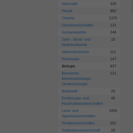
Informatik
320
Physik
982
Chemie
1370
Geowissenschaften
131
Humanmedizin
246
Zahn-, Mund- und
10
Kieferheilkunde
Veterinärmedizin
112
Pharmazie
147
Biologie
837
Biochemie,
121
Molekularbiologie,
Gentechnologie
Biophysik
25
Ernährungs- und
45
Haushaltswissenschaften
Land- und
1005
Agrarwissenschaften
Forstwissenschaften
201
Gartenbauwissenschaft
20