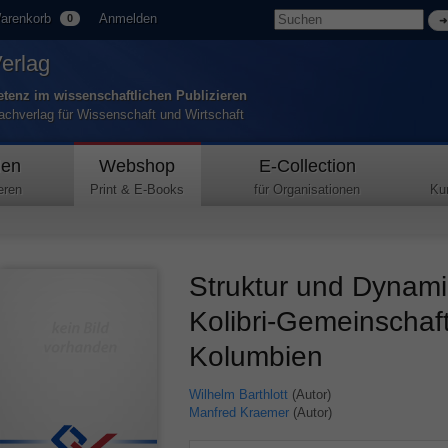
arenkorb
Anmelden
0
Verlag
tenz im wissenschaftlichen Publizieren
Fachverlag für Wissenschaft und Wirtschaft
den
Webshop
E-Collection
eren
Print & E-Books
für Organisationen
Ku
Struktur und Dynami
Kolibri-Gemeinschaf
Kolumbien
Wilhelm Barthlott
(Autor)
Manfred Kraemer
(Autor)