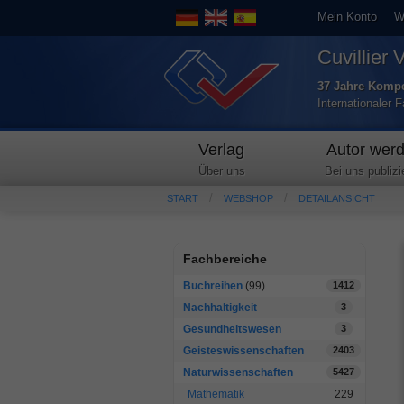
Mein Konto
W
Cuvillier 
37 Jahre Kompe
Internationaler 
Verlag
Autor wer
Über uns
Bei uns publizi
START
WEBSHOP
DETAILANSICHT
Fachbereiche
Buchreihen
(99)
1412
Nachhaltigkeit
3
Gesundheitswesen
3
Geisteswissenschaften
2403
Naturwissenschaften
5427
Mathematik
229