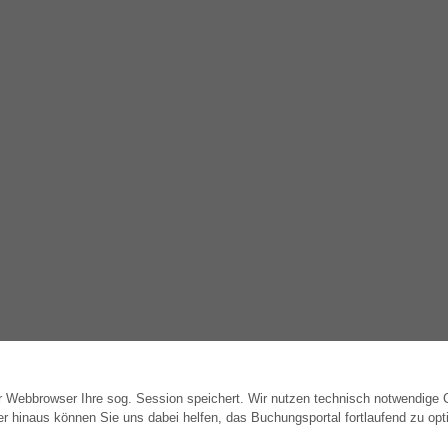
hr Webbrowser Ihre sog. Session speichert. Wir nutzen technisch notwendige
WEBSHOP
AUTOR WERDEN
hinaus können Sie uns dabei helfen, das Buchungsportal fortlaufend zu opti
Alle Autoren
Dissertation publizieren