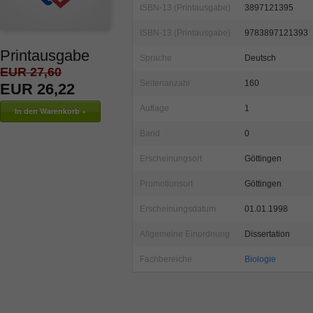
ISBN-13 (Printausgabe)
3897121395
ISBN-13 (Printausgabe)
9783897121393
Printausgabe
Sprache
Deutsch
EUR 27,60
Seitenanzahl
160
EUR 26,22
Auflage
1
Band
0
Erscheinungsort
Göttingen
Promotionsort
Göttingen
Erscheinungsdatum
01.01.1998
Allgemeine Einordnung
Dissertation
Fachbereiche
Biologie