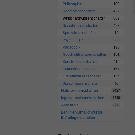
Philosophie
103
Rechtswissenschaft
427
Wirtschaftswissenschaften
862
Sozialwissenschaften
423
Sportwissenschaften
48
Psychologie
233
Pädagogik
190
Geschichtswissenschaften
191
Kunstwissenschaften
111
Kulturwissenschaften
167
Literaturwissenschaften
117
Sprachwissenschaften
90
Naturwissenschaften
5427
Ingenieurwissenschaften
1818
Allgemein
97
Leitlinien Unfallchirurgie
5. Auflage bestellen