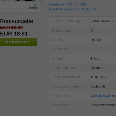
Leseprobe, PDF (1,7 MB)
Inhaltsverzeichnis, PDF (53 KB)
Printausgabe
ISBN-13 (Printausgabe)
9783954040506
EUR 19,80
Buchendformat
A4
EUR 18,81
Sprache
Deutsch
Seitenanzahl
55
Auflage
1. Aufl.
Erscheinungsort
Göttingen
Erscheinungsdatum
15.07.2012
Allgemeine Einordnung
Sachbuch
Fachbereiche
Wirtschaftswissen
Schlagwörter
Betriebswirtschaft