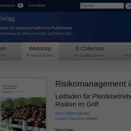
arenkorb
Anmelden
0
Verlag
tenz im wissenschaftlichen Publizieren
Fachverlag für Wissenschaft und Wirtschaft
den
Webshop
E-Collection
eren
Print & E-Books
für Organisationen
Ku
Risikomanagement i
Leitfaden für Pferdebetrieb
Risiken im Griff
Maria Näther
(Autor)
Ludwig Theuvsen
(Autor)
Vorschau