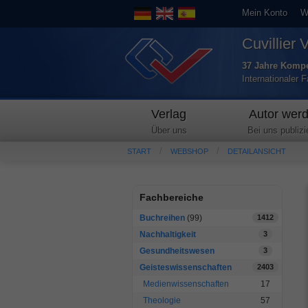
Mein Konto
W
Cuvillier 
37 Jahre Kompe
Internationaler 
Verlag
Autor wer
Über uns
Bei uns publizi
START
WEBSHOP
DETAILANSICHT
Fachbereiche
Buchreihen
(99)
1412
Nachhaltigkeit
3
Gesundheitswesen
3
Geisteswissenschaften
2403
Medienwissenschaften
17
Theologie
57