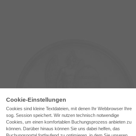
Cookie-Einstellungen
Cookies sind kleine Textdateien, mit denen Ihr Webbrowser Ihre
E-COLLECTION
sog. Session speichert. Wir nutzen technisch notwendige
Gesamtpaket
Cookies, um einen komfortablen Buchungsprozess anbieten zu
Fachbereichspakete
Pick & Choose
können. Darüber hinaus können Sie uns dabei helfen, das
Bereitstellung von E-Books
Buchungsportal fortlaufend zu optimieren, in dem Sie unseren
Häufig gestellte Fragen (FAQ)