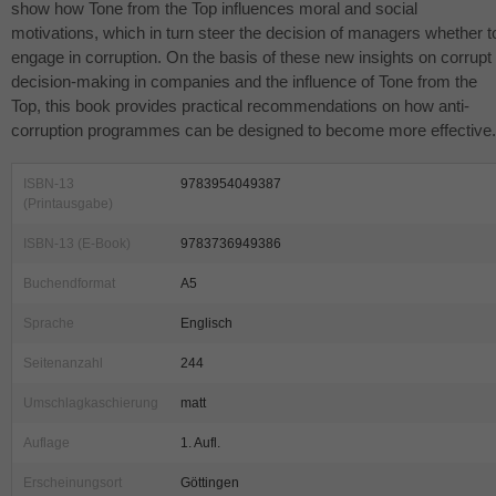
show how Tone from the Top influences moral and social
motivations, which in turn steer the decision of managers whether t
engage in corruption. On the basis of these new insights on corrupt
decision-making in companies and the influence of Tone from the
Top, this book provides practical recommendations on how anti-
corruption programmes can be designed to become more effective.
ISBN-13
9783954049387
(Printausgabe)
ISBN-13 (E-Book)
9783736949386
Buchendformat
A5
Sprache
Englisch
Seitenanzahl
244
Umschlagkaschierung
matt
Auflage
1. Aufl.
Erscheinungsort
Göttingen