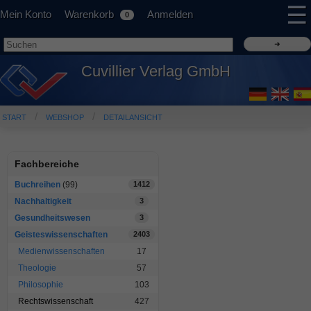
☰
Mein Konto
Warenkorb
Anmelden
0
Cuvillier Verlag GmbH
START
WEBSHOP
DETAILANSICHT
Fachbereiche
Buchreihen
(99)
1412
Nachhaltigkeit
3
Gesundheitswesen
3
Geisteswissenschaften
2403
Medienwissenschaften
17
Theologie
57
Philosophie
103
Rechtswissenschaft
427