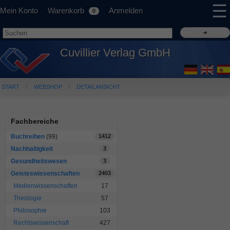
☰
Mein Konto
Warenkorb
Anmelden
0
Cuvillier Verlag GmbH
START
WEBSHOP
DETAILANSICHT
Fachbereiche
Buchreihen
(99)
1412
Nachhaltigkeit
3
Gesundheitswesen
3
Geisteswissenschaften
2403
Medienwissenschaften
17
Theologie
57
Philosophie
103
Rechtswissenschaft
427