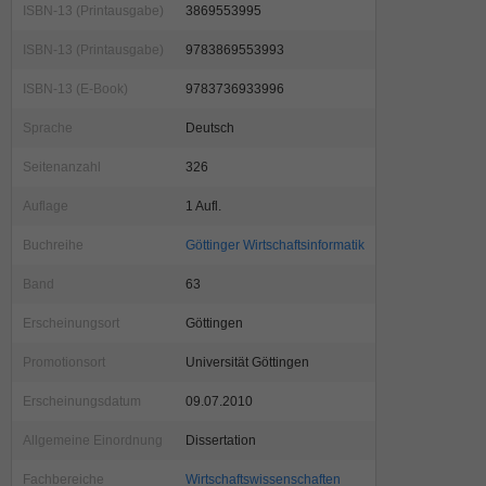
ISBN-13 (Printausgabe)
3869553995
ISBN-13 (Printausgabe)
9783869553993
ISBN-13 (E-Book)
9783736933996
Sprache
Deutsch
Seitenanzahl
326
Auflage
1 Aufl.
Buchreihe
Göttinger Wirtschaftsinformatik
Band
63
Erscheinungsort
Göttingen
Promotionsort
Universität Göttingen
Erscheinungsdatum
09.07.2010
Allgemeine Einordnung
Dissertation
Fachbereiche
Wirtschaftswissenschaften