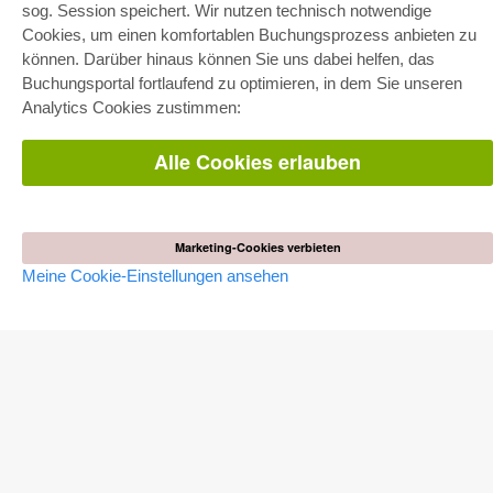
E-COLLECTION
sog. Session speichert. Wir nutzen technisch notwendige
Cookies, um einen komfortablen Buchungsprozess anbieten zu
Gesamtpaket
Fachbereichspakete
können. Darüber hinaus können Sie uns dabei helfen, das
Pick & Choose
Buchungsportal fortlaufend zu optimieren, in dem Sie unseren
Bereitstellung von E-Books
Häufig gestellte Fragen (FAQ)
Analytics Cookies zustimmen:
WEBSHOP
Alle Cookies erlauben
Alle Autoren
Versandkosten
AGB
Marketing-Cookies verbieten
AUTOR WERDEN
Meine Cookie-Einstellungen ansehen
Dissertation publizieren
Habilitation publizieren
Tagungsband publizieren
Forschungsbericht publizieren
Kongressband publizieren
VERLAG
Lizenzbedingungen
Widerrufsbelehrung
Impressum