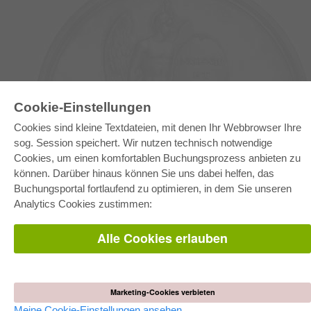
Cookie-Einstellungen
Cookies sind kleine Textdateien, mit denen Ihr Webbrowser Ihre
E-COLLECTION
sog. Session speichert. Wir nutzen technisch notwendige
Gesamtpaket
Cookies, um einen komfortablen Buchungsprozess anbieten zu
Fachbereichspakete
können. Darüber hinaus können Sie uns dabei helfen, das
Pick & Choose
Bereitstellung von E-Books
Buchungsportal fortlaufend zu optimieren, in dem Sie unseren
Häufig gestellte Fragen (FAQ)
Analytics Cookies zustimmen:
WEBSHOP
Alle Cookies erlauben
Alle Autoren
Versandkosten
AGB
Marketing-Cookies verbieten
AUTOR WERDEN
Meine Cookie-Einstellungen ansehen