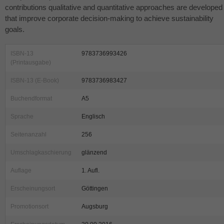
contributions qualitative and quantitative approaches are developed
that improve corporate decision-making to achieve sustainability
goals.
ISBN-13
9783736993426
(Printausgabe)
ISBN-13 (E-Book)
9783736983427
Buchendformat
A5
Sprache
Englisch
Seitenanzahl
256
Umschlagkaschierung
glänzend
Auflage
1. Aufl.
Erscheinungsort
Göttingen
Promotionsort
Augsburg