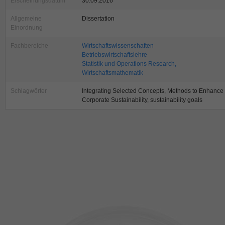
Erscheinungsdatum
30.09.2016
Allgemeine
Dissertation
Einordnung
Fachbereiche
Wirtschaftswissenschaften
Betriebswirtschaftslehre
Statistik und Operations Research,
Wirtschaftsmathematik
Schlagwörter
Integrating Selected Concepts, Methods to Enhance
Corporate Sustainability, sustainability goals