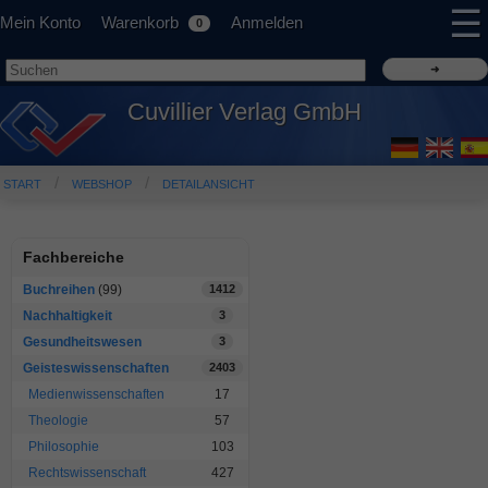
☰
Mein Konto
Warenkorb
Anmelden
0
Cuvillier Verlag GmbH
START
WEBSHOP
DETAILANSICHT
Fachbereiche
Buchreihen
(99)
1412
Nachhaltigkeit
3
Gesundheitswesen
3
Geisteswissenschaften
2403
Medienwissenschaften
17
Theologie
57
Philosophie
103
Rechtswissenschaft
427