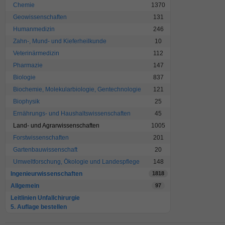
Chemie
1370
Geowissenschaften
131
Humanmedizin
246
Zahn-, Mund- und Kieferheilkunde
10
Veterinärmedizin
112
Pharmazie
147
Biologie
837
Biochemie, Molekularbiologie, Gentechnologie
121
Biophysik
25
Ernährungs- und Haushaltswissenschaften
45
Land- und Agrarwissenschaften
1005
Forstwissenschaften
201
Gartenbauwissenschaft
20
Umweltforschung, Ökologie und Landespflege
148
Ingenieurwissenschaften
1818
Allgemein
97
Leitlinien Unfallchirurgie
5. Auflage bestellen