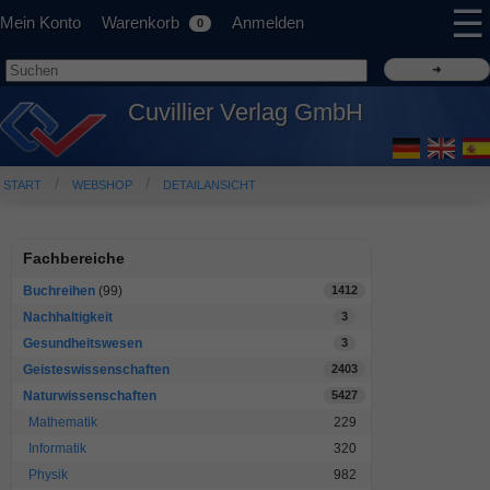
☰
Mein Konto
Warenkorb
Anmelden
0
Cuvillier Verlag GmbH
START
WEBSHOP
DETAILANSICHT
Fachbereiche
Buchreihen
(99)
1412
Nachhaltigkeit
3
Gesundheitswesen
3
Geisteswissenschaften
2403
Naturwissenschaften
5427
Mathematik
229
Informatik
320
Physik
982