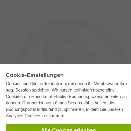
Cookie-Einstellungen
Cookies sind kleine Textdateien, mit denen Ihr Webbrowser Ihre
E-COLLECTION
sog. Session speichert. Wir nutzen technisch notwendige
Gesamtpaket
Cookies, um einen komfortablen Buchungsprozess anbieten zu
Fachbereichspakete
Pick & Choose
können. Darüber hinaus können Sie uns dabei helfen, das
Bereitstellung von E-Books
Buchungsportal fortlaufend zu optimieren, in dem Sie unseren
Häufig gestellte Fragen (FAQ)
Analytics Cookies zustimmen:
WEBSHOP
Alle Cookies erlauben