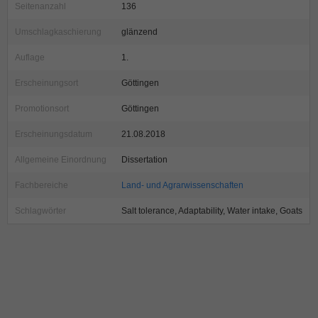
Seitenanzahl
136
Umschlagkaschierung
glänzend
Auflage
1.
Erscheinungsort
Göttingen
Promotionsort
Göttingen
Erscheinungsdatum
21.08.2018
Allgemeine Einordnung
Dissertation
Fachbereiche
Land- und Agrarwissenschaften
Schlagwörter
Salt tolerance, Adaptability, Water intake, Goats