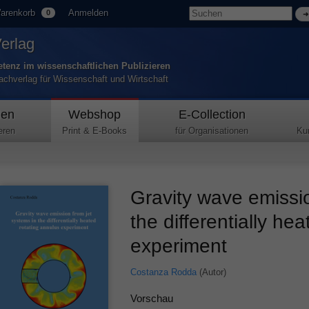
arenkorb
Anmelden
0
Verlag
tenz im wissenschaftlichen Publizieren
Fachverlag für Wissenschaft und Wirtschaft
den
Webshop
E-Collection
eren
Print & E-Books
für Organisationen
Ku
Gravity wave emissio
the differentially he
experiment
Costanza Rodda
(Autor)
Vorschau