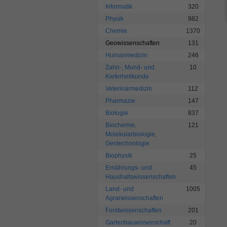
Informatik
320
Physik
982
Chemie
1370
Geowissenschaften
131
Humanmedizin
246
Zahn-, Mund- und
10
Kieferheilkunde
Veterinärmedizin
112
Pharmazie
147
Biologie
837
Biochemie,
121
Molekularbiologie,
Gentechnologie
Biophysik
25
Ernährungs- und
45
Haushaltswissenschaften
Land- und
1005
Agrarwissenschaften
Forstwissenschaften
201
Gartenbauwissenschaft
20