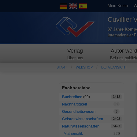
Mein Konto
W
Cuvillier 
37 Jahre Kompe
Internationaler 
Verlag
Autor wer
Über uns
Bei uns publizi
START
WEBSHOP
DETAILANSICHT
Fachbereiche
Buchreihen
(99)
1412
Nachhaltigkeit
3
Gesundheitswesen
3
Geisteswissenschaften
2403
Naturwissenschaften
5427
Mathematik
229