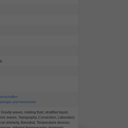
rg
enschaften
atologie und Aeronomie
Gravity waves, rotating fluid, stratified liquid,
linic waves, Topography, Convection, Laboratory
al similarity, Barostrat, Temperature devices,
iques, Infrared thermography, Harmonic