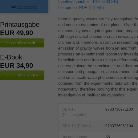
Inhaltsverzeichnis, PDF (530 KB)
Leseprobe, PDF (1,1 MB)
Internal gravity waves are fully recognised fo
Printausgabe
and oceanic dynamics of our planet. Over th
successfully investigated generation, propag
EUR 49,90
Although several phenomena are nowadays rea
unclear and, therefore, an active research to
emission of gravity waves from jet and fron
proposes an experimental laboratory investi
E-Book
baroclinic jets and fronts using a differentia
EUR 34,90
observed along the baroclinic jet and their pro
emission and propagation, are examined in det
and small-scale wave phenomena is investig
obtained from the experimental data with th
noteworthy, therefore proving that this experi
investigation of multi-scale dynamics.
ISBN-13
9783736971103
(Printausgabe)
ISBN-13 (E-Book)
9783736961104
Buchendformat
A5