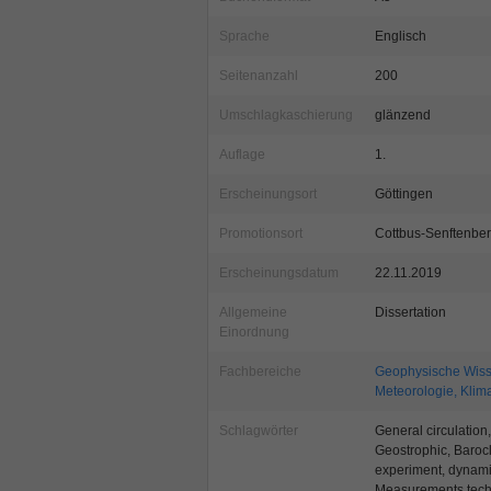
Sprache
Englisch
Seitenanzahl
200
Umschlagkaschierung
glänzend
Auflage
1.
Erscheinungsort
Göttingen
Promotionsort
Cottbus-Senftenbe
Erscheinungsdatum
22.11.2019
Allgemeine
Dissertation
Einordnung
Fachbereiche
Geophysische Wiss
Meteorologie, Klim
Schlagwörter
General circulation, 
Geostrophic, Baroc
experiment, dynamic
Measurements techn