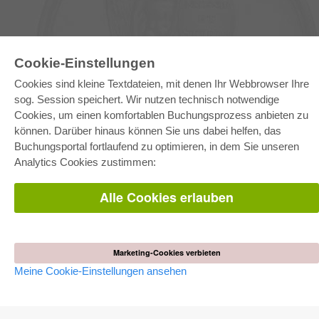
Cookie-Einstellungen
E-COLLECTION
Cookies sind kleine Textdateien, mit denen Ihr Webbrowser Ihre
sog. Session speichert. Wir nutzen technisch notwendige
Gesamtpaket
Fachbereichspakete
Cookies, um einen komfortablen Buchungsprozess anbieten zu
Pick & Choose
können. Darüber hinaus können Sie uns dabei helfen, das
Bereitstellung von E-Books
Häufig gestellte Fragen (FAQ)
Buchungsportal fortlaufend zu optimieren, in dem Sie unseren
Analytics Cookies zustimmen:
WEBSHOP
Alle Cookies erlauben
Alle Autoren
Versandkosten
AGB
AUTOR WERDEN
Marketing-Cookies verbieten
Dissertation publizieren
Meine Cookie-Einstellungen ansehen
Habilitation publizieren
Tagungsband publizieren
Forschungsbericht publizieren
Kongressband publizieren