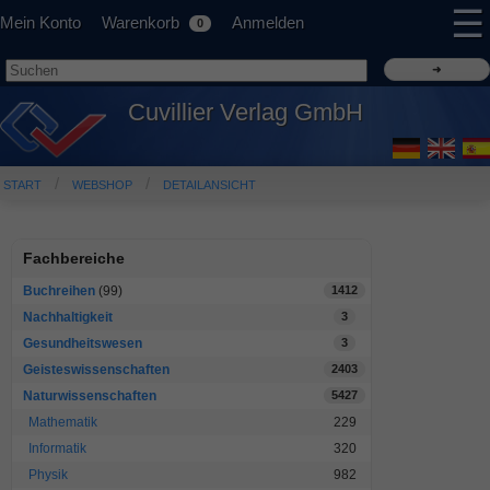
☰
Mein Konto
Warenkorb
Anmelden
0
Cuvillier Verlag GmbH
START
WEBSHOP
DETAILANSICHT
Fachbereiche
Buchreihen
(99)
1412
Nachhaltigkeit
3
Gesundheitswesen
3
Geisteswissenschaften
2403
Naturwissenschaften
5427
Mathematik
229
Informatik
320
Physik
982