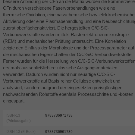
bessere Anbindung der CFn an die Matrix wurden die kommerziell
CFn durch verschiedene Faservorbehandlungen wie eine
thermische Oxidation, eine nasschemische bzw. elektrochemische
Aktivierung oder eine Plasmabehandlung und eine Neubeschichtun
zuerst oberflächenaktiviert. Die hergestellten C/C-SiC-
Verbundwerkstoffe wurden mittels Rasterelektronenmikroskopie
(
REM
) und mechanischer Prüfung untersucht. Eine Korrelation
zeigte den Einfluss der Morphologie und der Prozessparameter auf
die mechanischen Eigenschaften der C/C-SiC Verbundwerkstoffe.
Ferner wurden für die Herstellung von C/C-SiC-Verbundwerkstoffe
erstmals ausschließlich cellulosische Ausgangsmaterialen
verwendet. Dadurch wurden nicht nur neuartige C/C-SiC-
Verbundwerkstoffe auf Basis reiner Cellulose entwickelt und
analysiert, sondern aufgrund der eingesetzten preisgünstigen,
nachwachsenden Rohstoffe ebenfalls Prozessschritte und -kosten
eingespart.
ISBN-13
9783736971738
(Printausgabe)
ISBN-13 (E-Book)
9783736961739