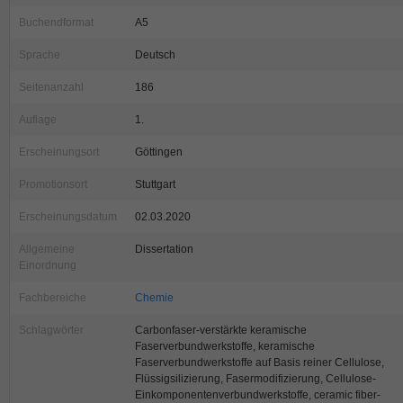
Buchendformat
A5
Sprache
Deutsch
Seitenanzahl
186
Auflage
1.
Erscheinungsort
Göttingen
Promotionsort
Stuttgart
Erscheinungsdatum
02.03.2020
Allgemeine
Dissertation
Einordnung
Fachbereiche
Chemie
Schlagwörter
Carbonfaser-verstärkte keramische
Faserverbundwerkstoffe, keramische
Faserverbundwerkstoffe auf Basis reiner Cellulose,
Flüssigsilizierung, Fasermodifizierung, Cellulose-
Einkomponentenverbundwerkstoffe, ceramic fiber-