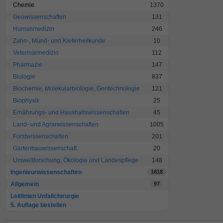
Chemie
1370
Geowissenschaften
131
Humanmedizin
246
Zahn-, Mund- und Kieferheilkunde
10
Veterinärmedizin
112
Pharmazie
147
Biologie
837
Biochemie, Molekularbiologie, Gentechnologie
121
Biophysik
25
Ernährungs- und Haushaltswissenschaften
45
Land- und Agrarwissenschaften
1005
Forstwissenschaften
201
Gartenbauwissenschaft
20
Umweltforschung, Ökologie und Landespflege
148
Ingenieurwissenschaften
1818
Allgemein
97
Leitlinien Unfallchirurgie
5. Auflage bestellen