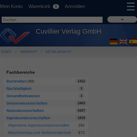
☰
Mein Konto
Warenkorb
Anmelden
0
Cuvillier Verlag GmbH
START
WEBSHOP
DETAILANSICHT
Fachbereiche
Buchreihen
(99)
1412
Nachhaltigkeit
3
Gesundheitswesen
3
Geisteswissenschaften
2403
Naturwissenschaften
5427
Ingenieurwissenschaften
1818
Allgemeine Ingenieurwissenschaften
292
Maschinenbau und Verfahrenstechnik
872