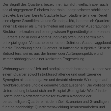
Der Begriff des Quartiers bezeichnet räumlich, vielfach aber auch
sozial abgegrenzte Einheiten innerhalb übergeordneter städtischer
Gebiete. Besitzen bereits Stadtteile bzw. Stadtviertel in der Regel
eine eigene Grundidentität und Grundqualität, lassen sich Quartiere
innerhalb dieser als Untereinheiten mit spezifischen Ausprägungen,
Strukturmerkmalen und einer gewissen Eigenständigkeit erkennen.
Quartiere sind in ihrer Abgrenzung völlig offen und sperren sich
prinzipiell gegen Versuche einer festen Definition. Ausschlaggebend
für die Einordnung eines Quartiers ist immer die subjektive Sicht d
Betrachters, sei es aus der Innen- oder Außenperspektive und
immer abhängig von einer konkreten Fragestellung.
Wohnungswirtschaftlich und stadtplanerisch betrachtet, können vo
einem Quartier sowohl strukturschaffende und qualifizierende
Synergien als auch negative und destabilisierende Wirkungen auf
Nachbarquartiere und die gesamte Stadt ausgehen. Die vorliegend
Untersuchung befasst sich am Beispiel „Borsigplatz-West“ in der
Dortmunder Nordstadt mit dieser zweiten Kategorie der
benachteiligten Quartiere mit dem Ziel, Szenarien und Grundlagen
für eine nachhaltige Quartiersentwicklung herauszuarbeiten und