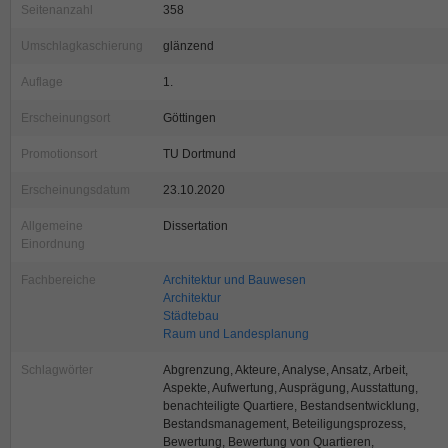
Seitenanzahl
358
Umschlagkaschierung
glänzend
Auflage
1.
Erscheinungsort
Göttingen
Promotionsort
TU Dortmund
Erscheinungsdatum
23.10.2020
Allgemeine
Dissertation
Einordnung
Fachbereiche
Architektur und Bauwesen
Architektur
Städtebau
Raum und Landesplanung
Schlagwörter
Abgrenzung, Akteure, Analyse, Ansatz, Arbeit,
Aspekte, Aufwertung, Ausprägung, Ausstattung,
benachteiligte Quartiere, Bestandsentwicklung,
Bestandsmanagement, Beteiligungsprozess,
Bewertung, Bewertung von Quartieren,