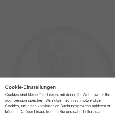
E-COLLECTION
Cookie-Einstellungen
Gesamtpaket
Cookies sind kleine Textdateien, mit denen Ihr Webbrowser Ihre
Fachbereichspakete
sog. Session speichert. Wir nutzen technisch notwendige
Pick & Choose
Bereitstellung von E-Books
Cookies, um einen komfortablen Buchungsprozess anbieten zu
Häufig gestellte Fragen (FAQ)
können. Darüber hinaus können Sie uns dabei helfen, das