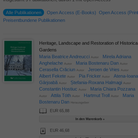
Alle Publikationen
Open Access (E-Books)
Open Access (Print
Preisentbundene Publikationen
Heritage, Landscape and Restoration of Historica
Gardens
Maria Beatrice Andreucci
Mirela Adriana
Autor
Anghelache
Maria Bostenaru Dan
Autor
Autor
Cerasella Crăciun
Jeroen de Vries
Autor
Autor
Albert Fekete
Pia Fricker
Atena-Ioana
Autor
Autor
Gârjoabă
Ștefania-Roxana Halmagi
Autor
Autor
Constantin Hostiuc
Maria Chiara Pozzana
Autor
Attila Tóth
Hartmut Troll
Maria
Autor
Autor
Autor
Bostenaru Dan
Herausgeber
EUR 65,88
EUR 46,68