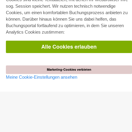
Gesamtpaket
sog. Session speichert. Wir nutzen technisch notwendige
Fachbereichspakete
Pick & Choose
Cookies, um einen komfortablen Buchungsprozess anbieten zu
Bereitstellung von E-Books
können. Darüber hinaus können Sie uns dabei helfen, das
Häufig gestellte Fragen (FAQ)
Buchungsportal fortlaufend zu optimieren, in dem Sie unseren
Analytics Cookies zustimmen:
WEBSHOP
Alle Autoren
Alle Cookies erlauben
Versandkosten
AGB
AUTOR WERDEN
Marketing-Cookies verbieten
Dissertation publizieren
Habilitation publizieren
Meine Cookie-Einstellungen ansehen
Tagungsband publizieren
Forschungsbericht publizieren
Kongressband publizieren
VERLAG
Lizenzbedingungen
Widerrufsbelehrung
Impressum
Cookie-Einstellungen
Datenschutzerklärung