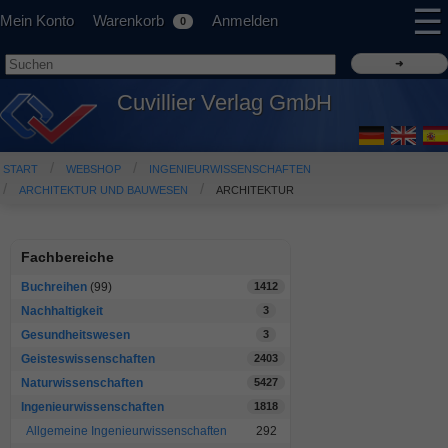
☰
Mein Konto
Warenkorb
Anmelden
0
Cuvillier Verlag GmbH
START
WEBSHOP
INGENIEURWISSENSCHAFTEN
ARCHITEKTUR UND BAUWESEN
ARCHITEKTUR
Fachbereiche
Buchreihen
(99)
1412
Nachhaltigkeit
3
Gesundheitswesen
3
Geisteswissenschaften
2403
Naturwissenschaften
5427
Ingenieurwissenschaften
1818
Allgemeine Ingenieurwissenschaften
292