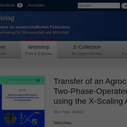
arenkorb
Anmelden
0
Verlag
tenz im wissenschaftlichen Publizieren
Fachverlag für Wissenschaft und Wirtschaft
den
Webshop
E-Collection
eren
Print & E-Books
für Organisationen
Ku
Transfer of an Agro
Two-Phase-Operated
using the X-Scaling
Marc Maly
(Autor)
Vorschau