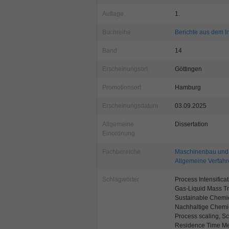
Auflage
1.
Buchreihe
Berichte aus dem I
Band
14
Erscheinungsort
Göttingen
Promotionsort
Hamburg
Erscheinungsdatum
03.09.2025
Allgemeine
Dissertation
Einordnung
Fachbereiche
Maschinenbau und 
Allgemeine Verfahr
Schlagwörter
Process Intensifica
Gas-Liquid Mass Tr
Sustainable Chemic
Nachhaltige Chemiei
Process scaling, Sc
Residence Time Met