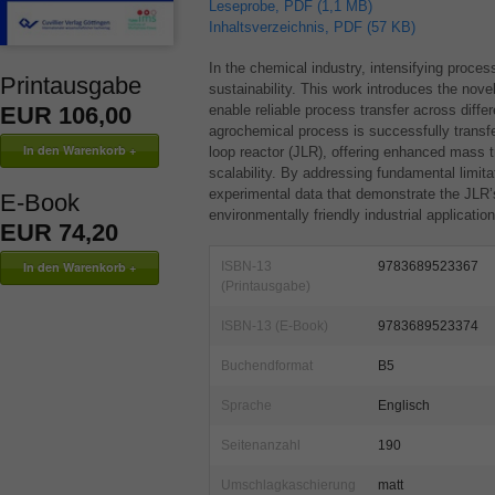
Leseprobe, PDF (1,1 MB)
Inhaltsverzeichnis, PDF (57 KB)
In the chemical industry, intensifying proces
Printausgabe
sustainability. This work introduces the nov
enable reliable process transfer across diff
EUR 106,00
agrochemical process is successfully transf
loop reactor (
JLR
), offering enhanced mass t
scalability. By addressing fundamental limita
experimental data that demonstrate the JLR’s
E-Book
environmentally friendly industrial application
EUR 74,20
ISBN-13
9783689523367
(Printausgabe)
ISBN-13 (E-Book)
9783689523374
Buchendformat
B5
Sprache
Englisch
Seitenanzahl
190
Umschlagkaschierung
matt