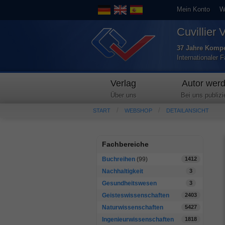
Mein Konto
W
Cuvillier 
37 Jahre Kompe
Internationaler 
Verlag
Autor wer
Über uns
Bei uns publizi
START
WEBSHOP
DETAILANSICHT
Fachbereiche
Buchreihen
(99)
1412
Nachhaltigkeit
3
Gesundheitswesen
3
Geisteswissenschaften
2403
Naturwissenschaften
5427
Ingenieurwissenschaften
1818