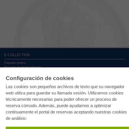
E-COLLECTION
Paquete entero
Paquete de especialidades
Pick & Choose
Facilitación de E-Books
Configuración de cookies
Preguntas mas frequentes(FAQ)
Las cookies son pequeños archivos de texto que su navegador
web utiliza para guardar su llamada sesión. Utilizamos cookies
TIENDA ONLINE
técnicamente necesarias para poder ofrecer un proceso de
Todos los autores
reserva cómodo. Además, puede ayudarnos a optimizar
Las devoluciones
Condiciones
continuamente el portal de reservas aceptando nuestras cookies
de análisis:
AUTOR WERDEN