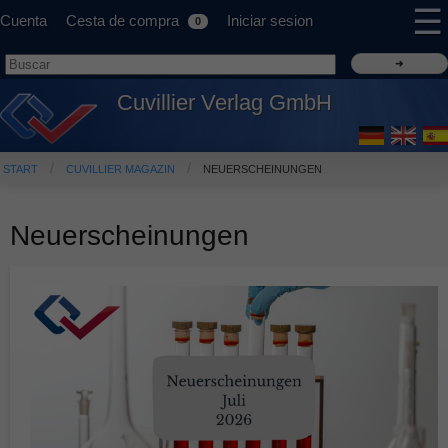
☰
Cuenta
Cesta de compra
Iniciar sesion
0
Cuvillier Verlag GmbH
START
CUVILLIER MAGAZIN
NEUERSCHEINUNGEN
Neuerscheinungen