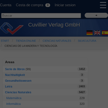
☰
Cuenta
Cesta de compra
Iniciar sesion
0
Cuvillier Verlag GmbH
START
TIENDA ONLINE
CIENCIAS NATURALES
SILVICULTURA
CIENCIAS DE LA MADERA Y TECNOLOGÍA
Areas
Serie de libros
(99)
1412
Nachhaltigkeit
3
Gesundheitswesen
3
Letra
2403
Ciencias Naturales
5427
Matemática
229
Informática
320