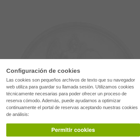
Configuración de cookies
Las cookies son pequeños archivos de texto que su navegador
web utiliza para guardar su llamada sesión. Utilizamos cookies
técnicamente necesarias para poder ofrecer un proceso de
E-COLLECTION
reserva cómodo. Además, puede ayudarnos a optimizar
Paquete entero
continuamente el portal de reservas aceptando nuestras cookies
Paquete de especialidades
Pick & Choose
de análisis:
Facilitación de E-Books
Preguntas mas frequentes(FAQ)
Permitir cookies
TIENDA ONLINE