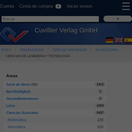
☰
Cuenta
Cesta de compra
Iniciar sesion
0
Cuvillier Verlag GmbH
START
TIENDA ONLINE
CIENCIAS NATURALES
SILVICULTURA
CIENCIAS DE LA MADERA Y TECNOLOGÍA
Areas
Serie de libros
(99)
1412
Nachhaltigkeit
3
Gesundheitswesen
3
Letra
2403
Ciencias Naturales
5427
Matemática
229
Informática
320