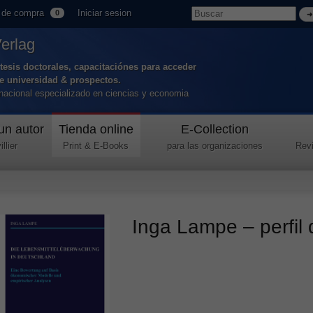
 de compra
Iniciar sesion
0
Verlag
tesis doctorales, capacitaciónes para acceder
de universidad & prospectos.
ernacional especializado en ciencias y economia
un autor
Tienda online
E-Collection
llier
Print & E-Books
para las organizaciones
Revi
Inga Lampe – perfil 