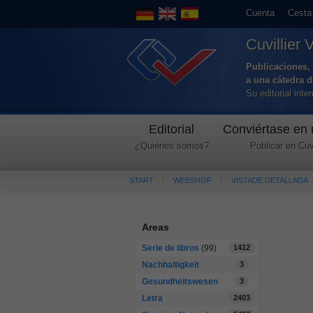
Cuenta
Cesta
Cuvillier 
Publicaciones, 
a una cátedra 
Su editorial int
Editorial
Conviértase en 
¿Quiénes somos?
Publicar en Cuvi
START
WEBSHOP
VISTADE DETALLADA
Areas
Serie de libros
(99)
1412
Nachhaltigkeit
3
Gesundheitswesen
3
Letra
2403