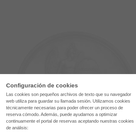
Configuración de cookies
Las cookies son pequeños archivos de texto que su navegador
web utiliza para guardar su llamada sesión. Utilizamos cookies
E-COLLECTION
técnicamente necesarias para poder ofrecer un proceso de
Paquete entero
reserva cómodo. Además, puede ayudarnos a optimizar
Paquete de especialidades
Pick & Choose
continuamente el portal de reservas aceptando nuestras cookies
Facilitación de E-Books
de análisis:
Preguntas mas frequentes(FAQ)