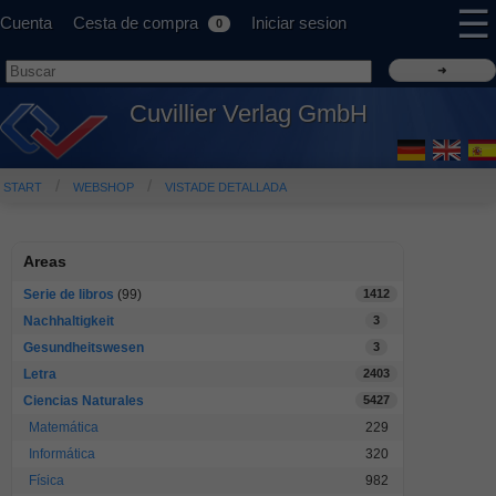
☰
Cuenta
Cesta de compra
Iniciar sesion
0
Cuvillier Verlag GmbH
START
WEBSHOP
VISTADE DETALLADA
Areas
Serie de libros
(99)
1412
Nachhaltigkeit
3
Gesundheitswesen
3
Letra
2403
Ciencias Naturales
5427
Matemática
229
Informática
320
Física
982