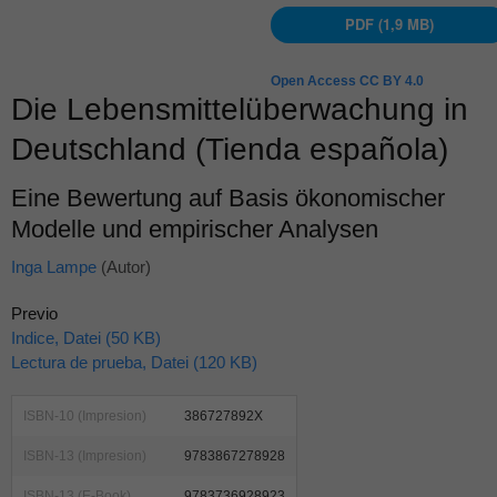
PDF (1,9 MB)
Open Access CC BY 4.0
Die Lebensmittelüberwachung in
Deutschland (Tienda española)
Eine Bewertung auf Basis ökonomischer
Modelle und empirischer Analysen
Inga Lampe
(Autor)
Previo
Indice, Datei (50 KB)
Lectura de prueba, Datei (120 KB)
ISBN-10 (Impresion)
386727892X
ISBN-13 (Impresion)
9783867278928
ISBN-13 (E-Book)
9783736928923