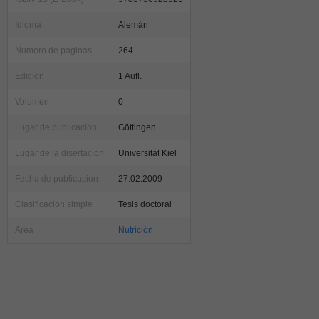
Idioma
Alemán
Numero de paginas
264
Edicion
1 Aufl.
Volumen
0
Lugar de publicacion
Göttingen
Lugar de la disertacion
Universität Kiel
Fecha de publicacion
27.02.2009
Clasificacion simple
Tesis doctoral
Area
Nutrición