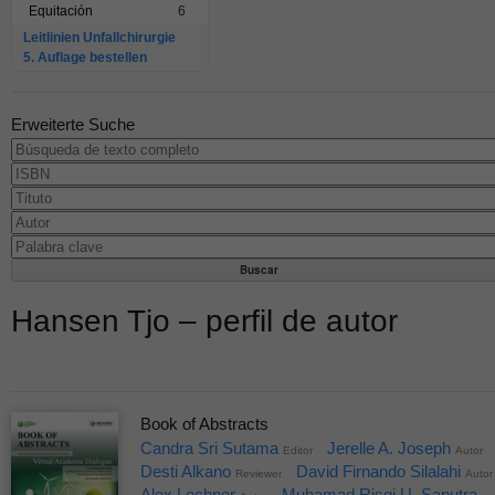
Equitación
6
Leitlinien Unfallchirurgie
5. Auflage bestellen
Erweiterte Suche
Hansen Tjo – perfil de autor
Book of Abstracts
Candra Sri Sutama
Jerelle A. Joseph
Editor
Autor
Desti Alkano
David Firnando Silalahi
Reviewer
Autor
Alex Lechner
Muhamad Risqi U. Saputra