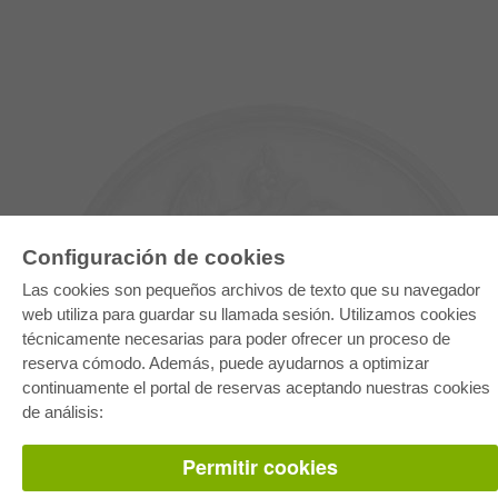
Configuración de cookies
Las cookies son pequeños archivos de texto que su navegador
web utiliza para guardar su llamada sesión. Utilizamos cookies
técnicamente necesarias para poder ofrecer un proceso de
E-COLLECTION
reserva cómodo. Además, puede ayudarnos a optimizar
continuamente el portal de reservas aceptando nuestras cookies
Paquete entero
Paquete de especialidades
de análisis:
Pick & Choose
Facilitación de E-Books
Preguntas mas frequentes(FAQ)
Permitir cookies