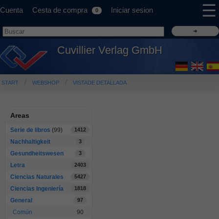
☰
Cuenta
Cesta de compra
Iniciar sesion
0
Cuvillier Verlag GmbH
START
WEBSHOP
VISTADE DETALLADA
Areas
Serie de libros
(99)
1412
Nachhaltigkeit
3
Gesundheitswesen
3
Letra
2403
Ciencias Naturales
5427
Ciencias Ingeniería
1818
General
97
Común
90