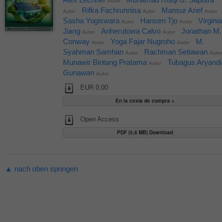
Autor
Rifka Fachrunnisa
Mansur Arief
Autor
Autor
Autor
Sasha Yogiswara
Hansen Tjo
Virginia
Autor
Autor
Jiang
Anherutowa Calvo
Jonathan M.
Autor
Autor
Conway
Yoga Fajar Nugroho
M.
Autor
Autor
Syahman Samhan
Rachman Setiawan
Autor
Autor
Munawir Bintang Pratama
Tubagus Aryandi
Autor
Gunawan
Autor
EUR 0,00
Open Access
PDF (3,8 MB) Download
▲ nach oben springen