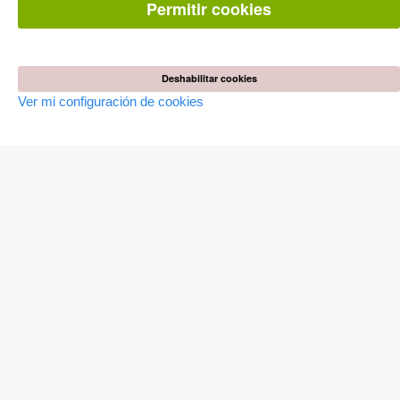
Preguntas mas frequentes(FAQ)
Permitir cookies
TIENDA ONLINE
Todos los autores
Deshabilitar cookies
Las devoluciones
Condiciones
Ver mi configuración de cookies
AUTOR WERDEN
Publicar disertación
Publicar habilitación
Publicar actas de congresos
Publicar informe de investigación
Publicar volumen del congreso
EDITORIAL
Terminos de licencia
Politica de cancelacion
Impreso
Configuración de cookies
Política de privacidad
Todos los precios en euro (EUR) incluido NIF. © 2026 Cuvillier
Verlag GmbH