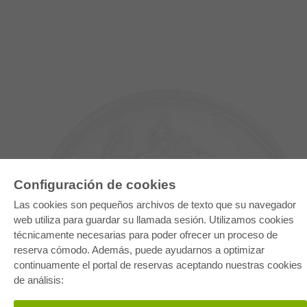
Configuración de cookies
Las cookies son pequeños archivos de texto que su navegador
web utiliza para guardar su llamada sesión. Utilizamos cookies
técnicamente necesarias para poder ofrecer un proceso de
E-COLLECTION
reserva cómodo. Además, puede ayudarnos a optimizar
continuamente el portal de reservas aceptando nuestras cookies
Paquete entero
Paquete de especialidades
de análisis:
Pick & Choose
Facilitación de E-Books