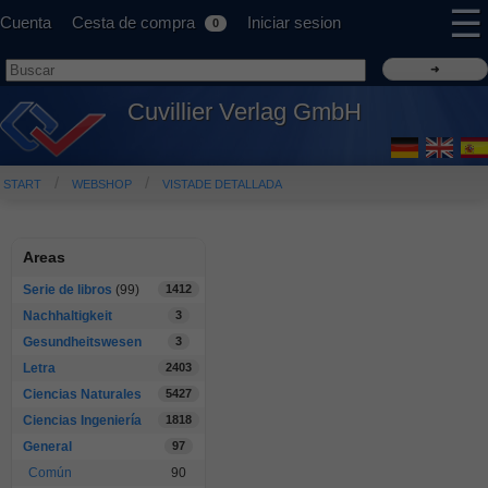
☰
Cuenta
Cesta de compra
Iniciar sesion
0
Cuvillier Verlag GmbH
START
WEBSHOP
VISTADE DETALLADA
Areas
Serie de libros
(99)
1412
Nachhaltigkeit
3
Gesundheitswesen
3
Letra
2403
Ciencias Naturales
5427
Ciencias Ingeniería
1818
General
97
Común
90