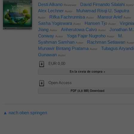
Desti Alkano
David Firnando Silalahi
Reviewer
Autor
Alex Lechner
Muhamad Risqi U. Saputra
Autor
Rifka Fachrunnisa
Mansur Arief
Autor
Autor
Autor
Sasha Yogiswara
Hansen Tjo
Virginia
Autor
Autor
Jiang
Anherutowa Calvo
Jonathan M.
Autor
Autor
Conway
Yoga Fajar Nugroho
M.
Autor
Autor
Syahman Samhan
Rachman Setiawan
Autor
Autor
Munawir Bintang Pratama
Tubagus Aryandi
Autor
Gunawan
Autor
EUR 0,00
Open Access
PDF (3,8 MB) Download
▲ nach oben springen