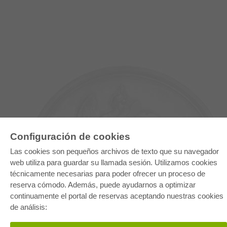
Configuración de cookies
Las cookies son pequeños archivos de texto que su navegador
web utiliza para guardar su llamada sesión. Utilizamos cookies
técnicamente necesarias para poder ofrecer un proceso de
E-COLLECTION
reserva cómodo. Además, puede ayudarnos a optimizar
continuamente el portal de reservas aceptando nuestras cookies
Paquete entero
Paquete de especialidades
de análisis:
Pick & Choose
Facilitación de E-Books