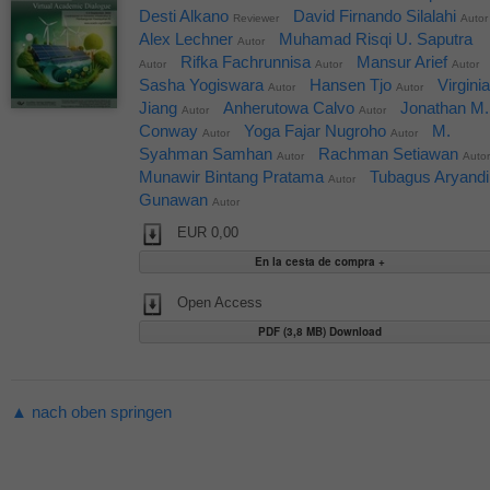
Desti Alkano
David Firnando Silalahi
Reviewer
Autor
Alex Lechner
Muhamad Risqi U. Saputra
Autor
Rifka Fachrunnisa
Mansur Arief
Autor
Autor
Autor
Sasha Yogiswara
Hansen Tjo
Virginia
Autor
Autor
Jiang
Anherutowa Calvo
Jonathan M.
Autor
Autor
Conway
Yoga Fajar Nugroho
M.
Autor
Autor
Syahman Samhan
Rachman Setiawan
Autor
Autor
Munawir Bintang Pratama
Tubagus Aryandi
Autor
Gunawan
Autor
EUR 0,00
Open Access
PDF (3,8 MB) Download
▲ nach oben springen