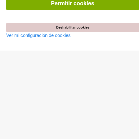
Preguntas mas frequentes(FAQ)
Permitir cookies
TIENDA ONLINE
Todos los autores
Deshabilitar cookies
Las devoluciones
Condiciones
Ver mi configuración de cookies
AUTOR WERDEN
Publicar disertación
Publicar habilitación
Publicar actas de congresos
Publicar informe de investigación
Publicar volumen del congreso
EDITORIAL
Terminos de licencia
Politica de cancelacion
Impreso
Configuración de cookies
Política de privacidad
Todos los precios en euro (EUR) incluido NIF. © 2026 Cuvillier
Verlag GmbH