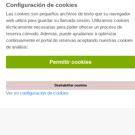
Configuración de cookies
E-COLLECTION
Las cookies son pequeños archivos de texto que su navegador
web utiliza para guardar su llamada sesión. Utilizamos cookies
Paquete entero
Paquete de especialidades
técnicamente necesarias para poder ofrecer un proceso de
Pick & Choose
reserva cómodo. Además, puede ayudarnos a optimizar
Facilitación de E-Books
Preguntas mas frequentes(FAQ)
continuamente el portal de reservas aceptando nuestras cookies
de análisis:
TIENDA ONLINE
Permitir cookies
Todos los autores
Las devoluciones
Condiciones
AUTOR WERDEN
Deshabilitar cookies
Ver mi configuración de cookies
Publicar disertación
Publicar habilitación
Publicar actas de congresos
Publicar informe de investigación
Publicar volumen del congreso
EDITORIAL
Terminos de licencia