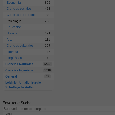
Economía
862
Ciencias sociales
423
Ciencias del deporte
48
Psicología
233
Educación
190
Historia
191
Arte
111
Ciencias culturales
167
Literatur
117
Lingüística
90
Ciencias Naturales
5427
Ciencias Ingeniería
1818
General
97
Leitlinien Unfallchirurgie
5. Auflage bestellen
Erweiterte Suche