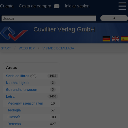
☰
Cuenta
Cesta de compra
Iniciar sesion
0
Cuvillier Verlag GmbH
START
WEBSHOP
VISTADE DETALLADA
Areas
Serie de libros
(99)
1412
Nachhaltigkeit
3
Gesundheitswesen
3
Letra
2403
Medienwissenschaften
16
Teología
57
Filosofía
103
Derecho
427