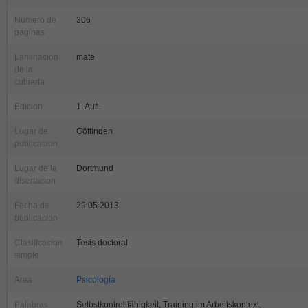
Numero de
306
paginas
Laminacion
mate
de la
cubierta
Edicion
1. Aufl.
Lugar de
Göttingen
publicacion
Lugar de la
Dortmund
disertacion
Fecha de
29.05.2013
publicacion
Clasificacion
Tesis doctoral
simple
Area
Psicología
Palabras
Selbstkontrollfähigkeit, Training im Arbeitskontext,