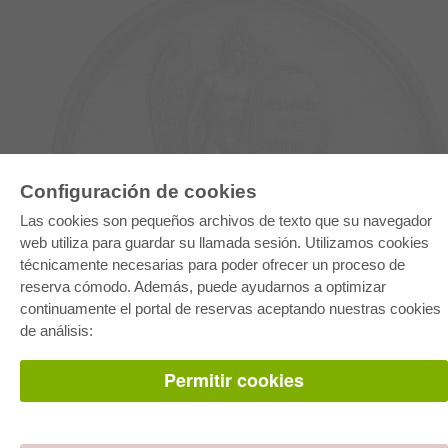
Configuración de cookies
E-COLLECTION
Las cookies son pequeños archivos de texto que su navegador
Paquete entero
web utiliza para guardar su llamada sesión. Utilizamos cookies
Paquete de especialidades
técnicamente necesarias para poder ofrecer un proceso de
Pick & Choose
Facilitación de E-Books
reserva cómodo. Además, puede ayudarnos a optimizar
Preguntas mas frequentes(FAQ)
continuamente el portal de reservas aceptando nuestras cookies
de análisis:
TIENDA ONLINE
Todos los autores
Permitir cookies
Las devoluciones
Condiciones