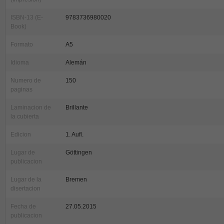
ISBN-13 (E-
9783736980020
Book)
Formato
A5
Idioma
Alemán
Numero de
150
paginas
Laminacion de
Brillante
la cubierta
Edicion
1. Aufl.
Lugar de
Göttingen
publicacion
Lugar de la
Bremen
disertacion
Fecha de
27.05.2015
publicacion