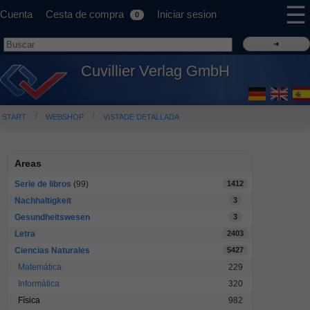
☰
Cuenta
Cesta de compra
Iniciar sesion
0
Cuvillier Verlag GmbH
START
WEBSHOP
VISTADE DETALLADA
Areas
Serie de libros
(99)
1412
Nachhaltigkeit
3
Gesundheitswesen
3
Letra
2403
Ciencias Naturales
5427
Matemática
229
Informática
320
Física
982