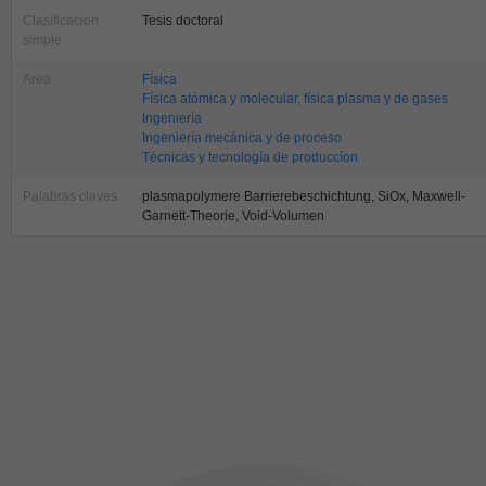
Clasificacion
Tesis doctoral
simple
Area
Física
Física atómica y molecular, física plasma y de gases
Ingeniería
Ingeniería mecánica y de proceso
Técnicas y tecnología de produccíon
Palabras claves
plasmapolymere Barrierebeschichtung, SiOx, Maxwell-
Garnett-Theorie, Void-Volumen