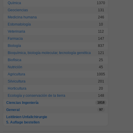
Química
1370
Geociencias
131
Medicina humana
246
Estomatología
10
Veterinaria
112
Farmacia
147
Biología
837
Bioquímica, biología molecular, tecnología genética
121
Biofísica
25
Nutrición
45
Agricultura
1005
Silvicultura
201
Horticultura
20
Ecología y conservación de la tierra
148
Ciencias Ingeniería
1818
General
97
Leitlinien Unfallchirurgie
5. Auflage bestellen