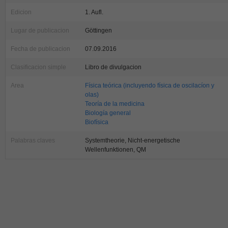
Edicion
1. Aufl.
Lugar de publicacion
Göttingen
Fecha de publicacion
07.09.2016
Clasificacion simple
Libro de divulgacion
Area
Física teórica (incluyendo física de oscilacíon y
olas)
Teoría de la medicina
Biología general
Biofísica
Palabras claves
Systemtheorie, Nicht-energetische
Wellenfunktionen, QM