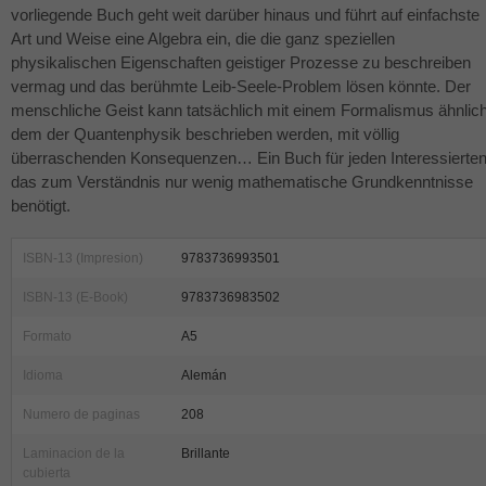
vorliegende Buch geht weit darüber hinaus und führt auf einfachste
Art und Weise eine Algebra ein, die die ganz speziellen
physikalischen Eigenschaften geistiger Prozesse zu beschreiben
vermag und das berühmte Leib-Seele-Problem lösen könnte. Der
menschliche Geist kann tatsächlich mit einem Formalismus ähnlic
dem der Quantenphysik beschrieben werden, mit völlig
überraschenden Konsequenzen… Ein Buch für jeden Interessierten
das zum Verständnis nur wenig mathematische Grundkenntnisse
benötigt.
ISBN-13 (Impresion)
9783736993501
ISBN-13 (E-Book)
9783736983502
Formato
A5
Idioma
Alemán
Numero de paginas
208
Laminacion de la
Brillante
cubierta