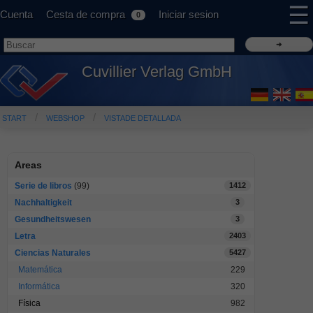
☰
Cuenta
Cesta de compra
Iniciar sesion
0
Cuvillier Verlag GmbH
START
WEBSHOP
VISTADE DETALLADA
Areas
Serie de libros
(99)
1412
Nachhaltigkeit
3
Gesundheitswesen
3
Letra
2403
Ciencias Naturales
5427
Matemática
229
Informática
320
Física
982