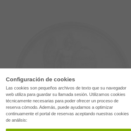
Configuración de cookies
Las cookies son pequeños archivos de texto que su navegador
E-COLLECTION
web utiliza para guardar su llamada sesión. Utilizamos cookies
Paquete entero
técnicamente necesarias para poder ofrecer un proceso de
Paquete de especialidades
Pick & Choose
reserva cómodo. Además, puede ayudarnos a optimizar
Facilitación de E-Books
continuamente el portal de reservas aceptando nuestras cookies
Preguntas mas frequentes(FAQ)
de análisis:
TIENDA ONLINE