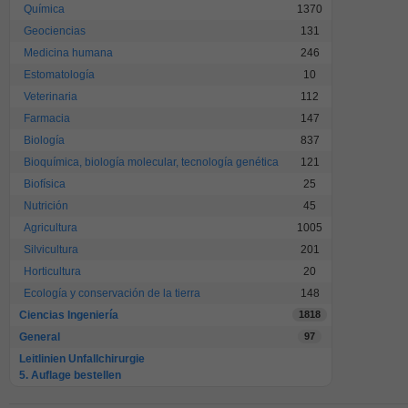
Química
1370
Geociencias
131
Medicina humana
246
Estomatología
10
Veterinaria
112
Farmacia
147
Biología
837
Bioquímica, biología molecular, tecnología genética
121
Biofísica
25
Nutrición
45
Agricultura
1005
Silvicultura
201
Horticultura
20
Ecología y conservación de la tierra
148
Ciencias Ingeniería
1818
General
97
Leitlinien Unfallchirurgie
5. Auflage bestellen