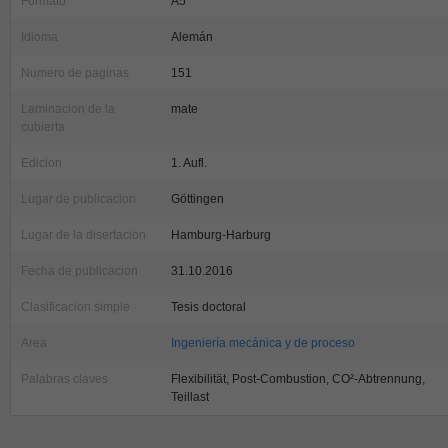
Formato
A5
Idioma
Alemán
Numero de paginas
151
Laminacion de la
mate
cubierta
Edicion
1. Aufl.
Lugar de publicacion
Göttingen
Lugar de la disertacion
Hamburg-Harburg
Fecha de publicacion
31.10.2016
Clasificacion simple
Tesis doctoral
Area
Ingeniería mecánica y de proceso
Palabras claves
Flexibilität, Post-Combustion, CO²-Abtrennung,
Teillast