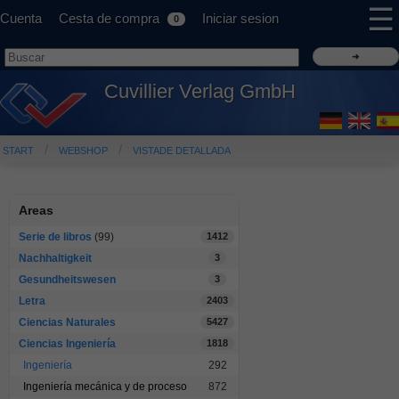
☰
Cuenta
Cesta de compra
Iniciar sesion
0
Cuvillier Verlag GmbH
START
WEBSHOP
VISTADE DETALLADA
Areas
Serie de libros
(99)
1412
Nachhaltigkeit
3
Gesundheitswesen
3
Letra
2403
Ciencias Naturales
5427
Ciencias Ingeniería
1818
Ingeniería
292
Ingeniería mecánica y de proceso
872