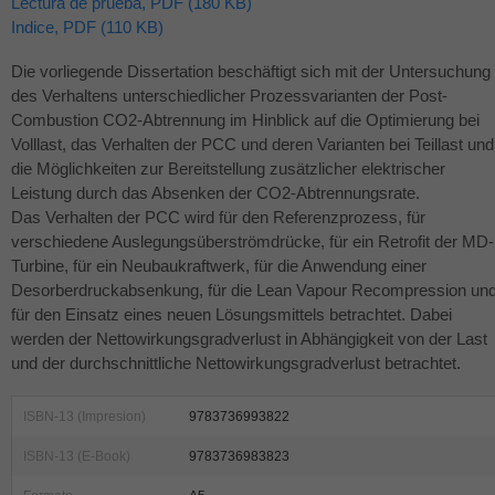
Lectura de prueba, PDF (180 KB)
Indice, PDF (110 KB)
Die vorliegende Dissertation beschäftigt sich mit der Untersuchung
des Verhaltens unterschiedlicher Prozessvarianten der Post-
Combustion CO2-Abtrennung im Hinblick auf die Optimierung bei
Volllast, das Verhalten der
PCC
und deren Varianten bei Teillast und
die Möglichkeiten zur Bereitstellung zusätzlicher elektrischer
Leistung durch das Absenken der CO2-Abtrennungsrate.
Das Verhalten der
PCC
wird für den Referenzprozess, für
verschiedene Auslegungsüberströmdrücke, für ein Retrofit der MD-
Turbine, für ein Neubaukraftwerk, für die Anwendung einer
Desorberdruckabsenkung, für die Lean Vapour Recompression un
für den Einsatz eines neuen Lösungsmittels betrachtet. Dabei
werden der Nettowirkungsgradverlust in Abhängigkeit von der Last
und der durchschnittliche Nettowirkungsgradverlust betrachtet.
ISBN-13 (Impresion)
9783736993822
ISBN-13 (E-Book)
9783736983823