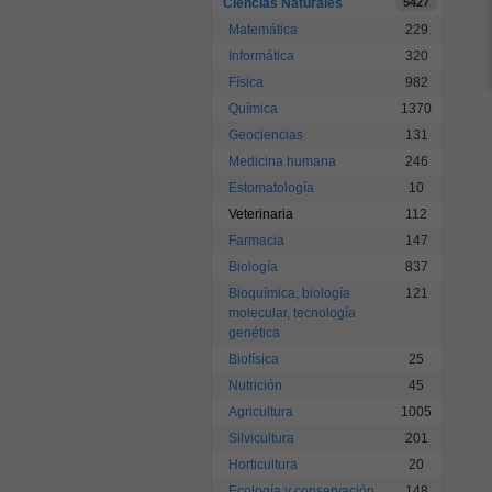
Ciencias Naturales
5427
Matemática
229
Informática
320
Física
982
Química
1370
Geociencias
131
Medicina humana
246
Estomatología
10
Veterinaria
112
Farmacia
147
Biología
837
Bioquímica, biología
121
molecular, tecnología
genética
Biofísica
25
Nutrición
45
Agricultura
1005
Silvicultura
201
Horticultura
20
Ecología y conservación
148