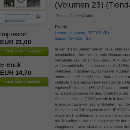
(Volumen 23) (Tiend
Theresa Gather
(Autor)
Previo
Impresion
Lectura de prueba, PDF (73 KB)
Indice, PDF (220 KB)
EUR 21,00
In den letzten Jahren wurden neue, pferdespez
beschrieben. Das nicht-primate Hepacivirus 
Verwandte des Hepatitis-C-Virus (
HCV
) des 
E-Book
wurden natürliche Infektionswege des
NPHV
EUR 14,70
vertikalen Virusübertragung von der Mutterst
untersuchten Stuten-Fohlen-Paaren konnte m
vertikale Transmission bewiesen werden. Obw
equinen Pegivirus 1 (EPgV 1) waren, konnte e
nicht nachgewiesen werden. Virale
RNA
des 
Associated Virus (
TDAV
) wurde in keiner d
einem Zeitraum von sechs Monaten nach der 
Analysen von Teilsequenzen des
NPHV
-Gen
einzelnen Pferdeherden zirkulieren. Dies deu
hin. In weiteren Untersuchungen wurde der In
Jungpferden näher charakterisiert, wobei di