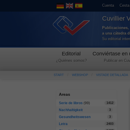
Cuenta
Cesta
Cuvillier 
Publicaciones, 
a una cátedra 
Su editorial int
Editorial
Conviértase en 
¿Quiénes somos?
Publicar en Cuvi
START
WEBSHOP
VISTADE DETALLADA
Areas
Serie de libros
(99)
1412
Nachhaltigkeit
3
Gesundheitswesen
3
Letra
2403