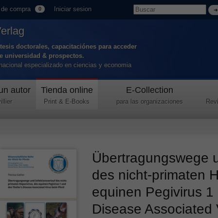
 de compra
Iniciar sesion
0
Verlag
tesis doctorales, capacitaciónes para acceder
de universidad & prospectos.
ernacional especializado en ciencias y economia
un autor
Tienda online
E-Collection
llier
Print & E-Books
para las organizaciones
Revi
Übertragungswege un
des nicht-primaten H
equinen Pegivirus 1 
Disease Associated 