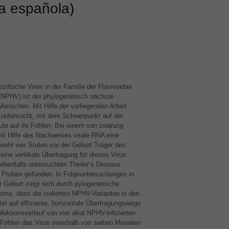
a española)
ifische Viren in der Familie der Flaviviridae
(
NPHV
) ist der phylogenetisch nächste
Menschen. Mit Hilfe der vorliegenden Arbeit
untersucht, mit dem Schwerpunkt auf der
ute auf ihr Fohlen. Bei einem von zwanzig
it Hilfe des Nachweises virale
RNA
eine
ohl vier Stuten vor der Geburt Träger des
ine vertikale Übertragung für dieses Virus
ebenfalls untersuchten Theiler’s Disease
er Proben gefunden. In Folgeuntersuchungen in
Geburt zeigt sich durch pylogenetische
oms, dass die isolierten
NPHV
-Varianten in den
tet auf effiziente, horizontale Übertragungswege
fektionsverlauf von vier akut
NPHV
-infizierten
e Fohlen das Virus innerhalb von sieben Monaten