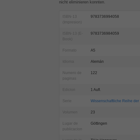
nicht eliminieren konnten.
ISBN-13
9783736994058
(Impresion)
ISBN-13 (E-
9783736984059
Book)
Formato
A5
Idioma
Alemán
Numero de
122
paginas
Edicion
1 Aufl.
Serie
Wissenschaftliche Reihe der K
Volumen
23
Lugar de
Göttingen
publicacion