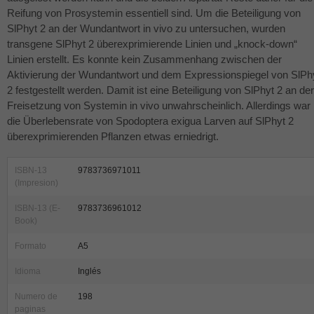
Reifung von Prosystemin essentiell sind. Um die Beteiligung von
SlPhyt 2 an der Wundantwort in vivo zu untersuchen, wurden
transgene SlPhyt 2 überexprimierende Linien und „knock-down“
Linien erstellt. Es konnte kein Zusammenhang zwischen der
Aktivierung der Wundantwort und dem Expressionspiegel von SlPh
2 festgestellt werden. Damit ist eine Beteiligung von SlPhyt 2 an der
Freisetzung von Systemin in vivo unwahrscheinlich. Allerdings war
die Überlebensrate von Spodoptera exigua Larven auf SlPhyt 2
überexprimierenden Pflanzen etwas erniedrigt.
ISBN-13
9783736971011
(Impresion)
ISBN-13 (E-
9783736961012
Book)
Formato
A5
Idioma
Inglés
Numero de
198
paginas