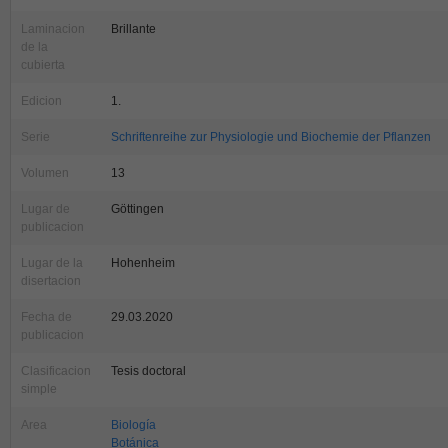
Laminacion
Brillante
de la
cubierta
Edicion
1.
Serie
Schriftenreihe zur Physiologie und Biochemie der Pflanzen
Volumen
13
Lugar de
Göttingen
publicacion
Lugar de la
Hohenheim
disertacion
Fecha de
29.03.2020
publicacion
Clasificacion
Tesis doctoral
simple
Area
Biología
Botánica