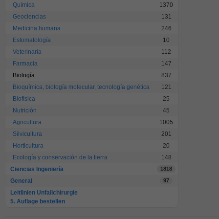
Química
1370
Geociencias
131
Medicina humana
246
Estomatología
10
Veterinaria
112
Farmacia
147
Biología
837
Bioquímica, biología molecular, tecnología genética
121
Biofísica
25
Nutrición
45
Agricultura
1005
Silvicultura
201
Horticultura
20
Ecología y conservación de la tierra
148
Ciencias Ingeniería
1818
General
97
Leitlinien Unfallchirurgie
5. Auflage bestellen