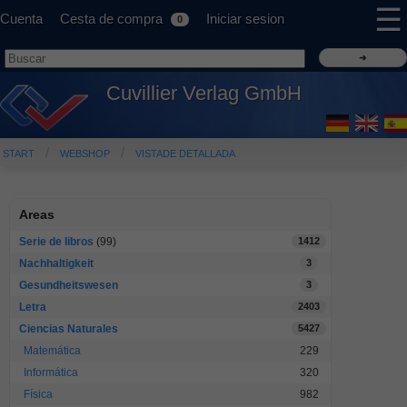
☰
Cuenta
Cesta de compra
Iniciar sesion
0
Cuvillier Verlag GmbH
START
WEBSHOP
VISTADE DETALLADA
Areas
Serie de libros
(99)
1412
Nachhaltigkeit
3
Gesundheitswesen
3
Letra
2403
Ciencias Naturales
5427
Matemática
229
Informática
320
Física
982