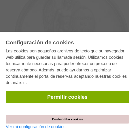
Configuración de cookies
E-COLLECTION
Las cookies son pequeños archivos de texto que su navegador
Paquete entero
web utiliza para guardar su llamada sesión. Utilizamos cookies
Paquete de especialidades
técnicamente necesarias para poder ofrecer un proceso de
Pick & Choose
Facilitación de E-Books
reserva cómodo. Además, puede ayudarnos a optimizar
Preguntas mas frequentes(FAQ)
continuamente el portal de reservas aceptando nuestras cookies
de análisis:
TIENDA ONLINE
Todos los autores
Permitir cookies
Las devoluciones
Condiciones
AUTOR WERDEN
Deshabilitar cookies
Publicar disertación
Ver mi configuración de cookies