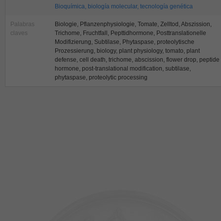
Bioquímica, biología molecular, tecnología genética
Palabras
Biologie, Pflanzenphysiologie, Tomate, Zelltod, Abszission,
claves
Trichome, Fruchtfall, Pepttidhormone, Posttranslationelle
Modifizierung, Subtilase, Phytaspase, proteolytische
Prozessierung, biology, plant physiology, tomato, plant
defense, cell death, trichome, abscission, flower drop, peptide
hormone, post-translational modification, subtilase,
phytaspase, proteolytic processing