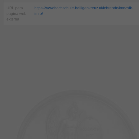
URL para
https://www.hochschule-heiligenkreuz.at/lehrende/koncsik-
pagina web
imre/
externa