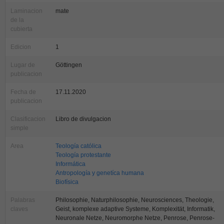
Laminacion
mate
de la
cubierta
Edicion
1
Lugar de
Göttingen
publicacion
Fecha de
17.11.2020
publicacion
Clasificacion
Libro de divulgacion
simple
Area
Teología católica
Teología protestante
Informática
Antropología y genetíca humana
Biofísica
Palabras
Philosophie, Naturphilosophie, Neurosciences, Theologie,
claves
Geist, komplexe adaptive Systeme, Komplexität, Informatik,
Neuronale Netze, Neuromorphe Netze, Penrose, Penrose-