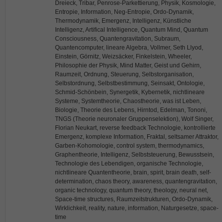
Dreieck, Tribar, Penrose-Parkettierung, Physik, Kosmologie,
Entropie, Information, Neg-Entropie, Ordo-Dynamik,
Thermodynamik, Emergenz, Intelligenz, Künstliche
Intelligenz, Artifical Intelligence, Quantum Mind, Quantum
Consciousness, Quantengravitation, Subraum,
Quantencomputer, lineare Algebra, Vollmer, Seth Llyod,
Einstein, Görnitz, Weizsäcker, Finkelstein, Wheeler,
Philosophie der Physik, Mind Matter, Geist und Gehirn,
Raumzeit, Ordnung, Steuerung, Selbstorganisation,
Selbstordnung, Selbstbestimmung, Seinsakt, Ontologie,
Schmid-Schönbein, Synergetik, Kybernetik, nichtlineare
Systeme, Systemtheorie, Chaostheorie, was ist Leben,
Biologie, Theorie des Lebens, Hirntod, Edelman, Tononi,
TNGS (Theorie neuronaler Gruppenselektion), Wolf Singer,
Florian Neukart, reverse feedback Technologie, kontrollierte
Emergenz, komplexe Information, Fraktal, seltsamer Attraktor,
Garben-Kohomologie, control system, thermodynamics,
Graphentheorie, Intelligenz, Selbststeuerung, Bewusstsein,
Technologie des Lebendigen, organische Technologie,
nichtlineare Quantentheorie, brain, spirit, brain death, self-
determination, chaos theory, awareness, quantengravitation,
organic technology, quantum theory, theology, neural net,
Space-time structures, Raumzeitstrukturen, Ordo-Dynamik,
Wirklichkeit, reality, nature, information, Naturgesetze, space-
time