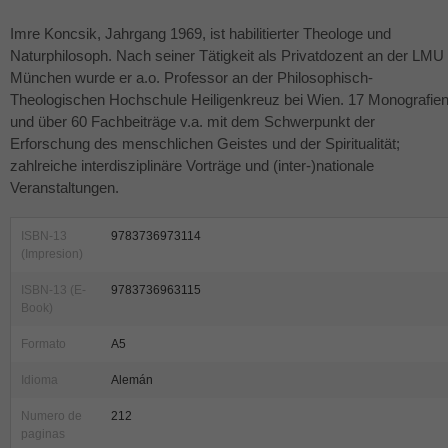
Imre Koncsik, Jahrgang 1969, ist habilitierter Theologe und
Naturphilosoph. Nach seiner Tätigkeit als Privatdozent an der
LMU
München wurde er a.o. Professor an der Philosophisch-
Theologischen Hochschule Heiligenkreuz bei Wien. 17 Monografie
und über 60 Fachbeiträge v.a. mit dem Schwerpunkt der
Erforschung des menschlichen Geistes und der Spiritualität;
zahlreiche interdisziplinäre Vorträge und (inter-)nationale
Veranstaltungen.
ISBN-13
9783736973114
(Impresion)
ISBN-13 (E-
9783736963115
Book)
Formato
A5
Idioma
Alemán
Numero de
212
paginas