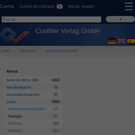
☰
Cuenta
Cesta de compra
Iniciar sesion
0
Cuvillier Verlag GmbH
START
WEBSHOP
VISTADE DETALLADA
Areas
Serie de libros
(99)
1412
Nachhaltigkeit
3
Gesundheitswesen
3
Letra
2403
Medienwissenschaften
17
Teología
57
Filosofía
103
Derecho
427