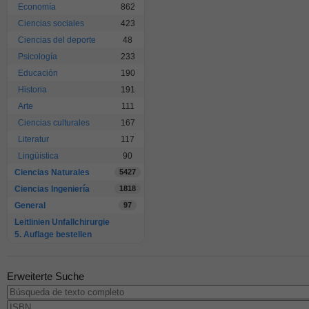
Economía
862
Ciencias sociales
423
Ciencias del deporte
48
Psicología
233
Educación
190
Historia
191
Arte
111
Ciencias culturales
167
Literatur
117
Lingüística
90
Ciencias Naturales
5427
Ciencias Ingeniería
1818
General
97
Leitlinien Unfallchirurgie
5. Auflage bestellen
Erweiterte Suche