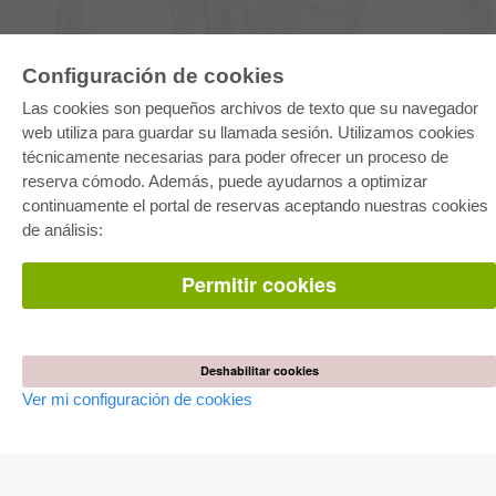
Configuración de cookies
E-COLLECTION
Las cookies son pequeños archivos de texto que su navegador
Paquete entero
Paquete de especialidades
web utiliza para guardar su llamada sesión. Utilizamos cookies
Pick & Choose
técnicamente necesarias para poder ofrecer un proceso de
Facilitación de E-Books
Preguntas mas frequentes(FAQ)
reserva cómodo. Además, puede ayudarnos a optimizar
continuamente el portal de reservas aceptando nuestras cookies
de análisis:
TIENDA ONLINE
Todos los autores
Las devoluciones
Permitir cookies
Condiciones
AUTOR WERDEN
Deshabilitar cookies
Publicar disertación
Publicar habilitación
Ver mi configuración de cookies
Publicar actas de congresos
Publicar informe de investigación
Publicar volumen del congreso
EDITORIAL