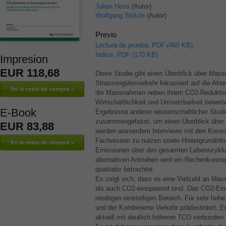
Julian Hess
(Autor)
Wolfgang Stölzle
(Autor)
Previo
Lectura de prueba, PDF (460 KB)
Indice, PDF (170 KB)
Impresion
EUR 118,68
Diese Studie gibt einen Überblick über Ma
Strassengüterverkehr fokussiert auf die Akte
die Massnahmen neben ihrem CO2-Reduktionsp
Wirtschaftlichkeit und Umsetzbarkeit bewert
E-Book
Ergebnisse anderer wissenschaftlicher Studi
zusammengefasst, um einen Überblick über 
EUR 83,88
wurden ausserdem Interviews mit den Konsort
Fachwissen zu nutzen sowie Hintergrundinfo
Emissionen über den gesamten Lebenszyklus
alternativen Antrieben wird ein Rechenkonze
qualitativ betrachtet.
Es zeigt sich, dass es eine Vielzahl an Mass
als auch CO2-einsparend sind. Das CO2-Eins
niedrigen einstelligen Bereich. Für sehr hoh
und der Kombinierte Verkehr prädestiniert. E
aktuell mit deutlich höheren
TCO
verbunden 