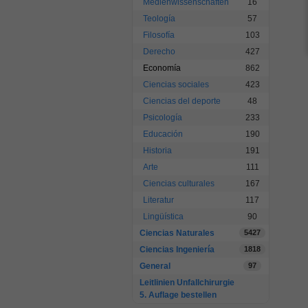
Medienwissenschaften
16
Teología
57
Filosofía
103
Derecho
427
Economía
862
Ciencias sociales
423
Ciencias del deporte
48
Psicología
233
Educación
190
Historia
191
Arte
111
Ciencias culturales
167
Literatur
117
Lingüística
90
Ciencias Naturales
5427
Ciencias Ingeniería
1818
General
97
Leitlinien Unfallchirurgie
5. Auflage bestellen