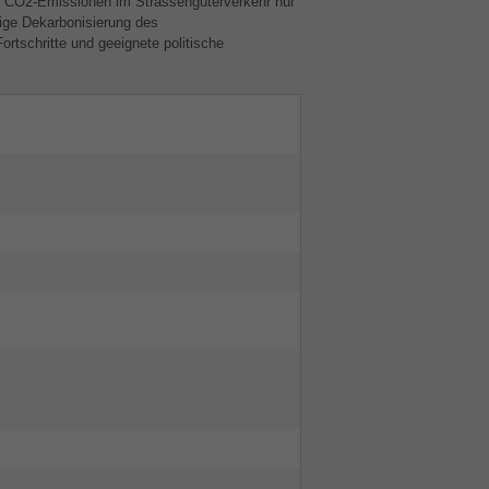
die CO2-Emissionen im Strassengüterverkehr nur
tige Dekarbonisierung des
rtschritte und geeignete politische