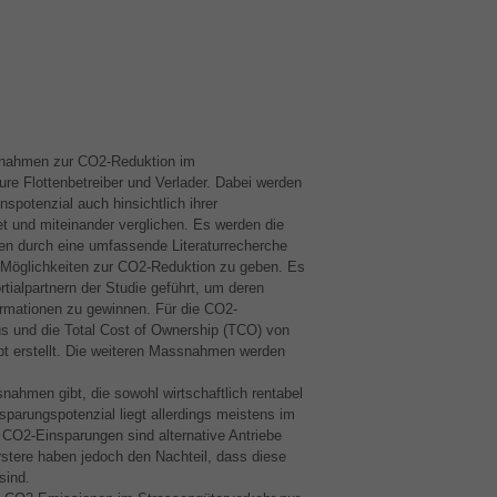
ssnahmen zur CO2-Reduktion im
ure Flottenbetreiber und Verlader. Dabei werden
otenzial auch hinsichtlich ihrer
et und miteinander verglichen. Es werden die
en durch eine umfassende Literaturrecherche
Möglichkeiten zur CO2-Reduktion zu geben. Es
ialpartnern der Studie geführt, um deren
rmationen zu gewinnen. Für die CO2-
 und die Total Cost of Ownership (
TCO
) von
pt erstellt. Die weiteren Massnahmen werden
nahmen gibt, die sowohl wirtschaftlich rentabel
parungspotenzial liegt allerdings meistens im
e CO2-Einsparungen sind alternative Antriebe
rstere haben jedoch den Nachteil, dass diese
sind.