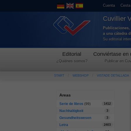
Cuenta
Cesta
Cuvillier 
Publicaciones, 
a una cátedra 
Su editorial int
Editorial
Conviértase en 
¿Quiénes somos?
Publicar en Cuvi
START
WEBSHOP
VISTADE DETALLADA
Areas
Serie de libros
(99)
1412
Nachhaltigkeit
3
Gesundheitswesen
3
Letra
2403