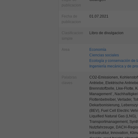
publicacion
Fecha de
01.07.2021
publicacion
Clasificacion
Libro de divulgacion
simple
Area
Economía
Ciencias sociales
Ecología y conservación de la
Ingeniería mecánica y de pr
Palabras
CO2-Emissionen, Kohlenstoffd
claves
Antriebe, Elektrische Antrieb
Brennstoffzelle, Lkw-Flotte, 
Management¨, Nachhaltigkeit, 
Flottenbetreiber, Verlader, T
Dekarbonisierung, Lebenszykl
(BEV), Fuel Cell Electric V
Liquified Natural Gas (LNG),
Transportmanagement, Synthet
Nutzfahrzeuge, DACH-Region,
Infrastruktur, Innovation, Kli