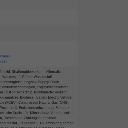
 tierra
oceso
ioxid, Straßengüterverkehr , Alternative
e, Wasserstoff, Grüner Wasserstoff,
Kostenvergleich, Logistik, Supply Chain
Antriebstechnologien, Logistikdienstleister,
otal Cost of Ownership, Kombinierter Verkehr,
usanalyse, Biodiesel, Battery Electric Vehicle
ehicle (FCEV), Compressed Natural Gas (CNG),
 Power-to-X, Emissionsreduzierung, Fuhrpark,
ische Kraftstoffe, Klimaschutz, Verkehrssektor,
 Dieselmotor, Zahlungsbereitschaft,
maneutralität, Elektrolyse, CO2 emissions, carbon