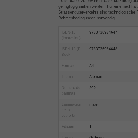
Es ist daher zu erwarten, dass kurzfristig 
geringfügig sinken werden. Für eine nachhal
Strassengüterverkehrs sind technologische Fo
Rahmenbedingungen notwendig.
ISBN-13
9783736974647
(Impresion)
ISBN-13 (E-
9783736964648
Book)
Formato
A4
Idioma
Alemán
Numero de
260
paginas
Laminacion
mate
de la
cubierta
Edicion
1.
Lugar de
Göttingen