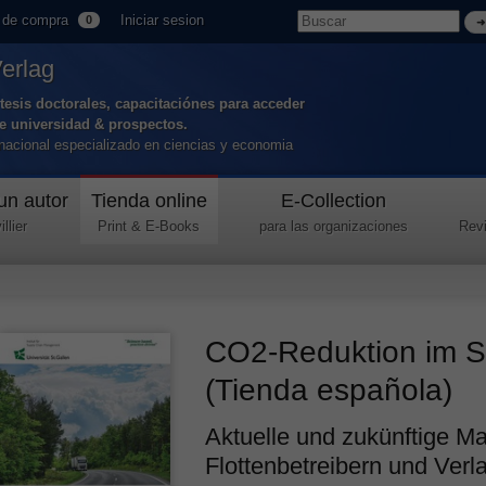
 de compra
Iniciar sesion
0
Verlag
tesis doctorales, capacitaciónes para acceder
de universidad & prospectos.
ernacional especializado en ciencias y economia
un autor
Tienda online
E-Collection
llier
Print & E-Books
para las organizaciones
Revi
CO2-Reduktion im S
(Tienda española)
Aktuelle und zukünftige M
Flottenbetreibern und Verl