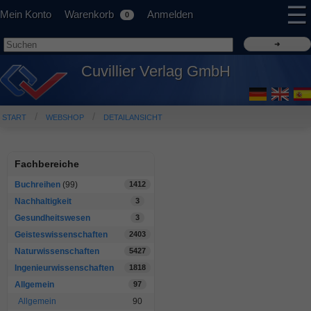
☰
Mein Konto
Warenkorb
Anmelden
0
Cuvillier Verlag GmbH
START
WEBSHOP
DETAILANSICHT
Fachbereiche
Buchreihen
(99)
1412
Nachhaltigkeit
3
Gesundheitswesen
3
Geisteswissenschaften
2403
Naturwissenschaften
5427
Ingenieurwissenschaften
1818
Allgemein
97
Allgemein
90