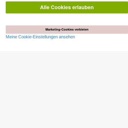
Häufig gestellte Fragen (FAQ)
Alle Cookies erlauben
WEBSHOP
Alle Autoren
Marketing-Cookies verbieten
Versandkosten
AGB
Meine Cookie-Einstellungen ansehen
AUTOR WERDEN
Dissertation publizieren
Habilitation publizieren
Tagungsband publizieren
Forschungsbericht publizieren
Kongressband publizieren
VERLAG
Lizenzbedingungen
Widerrufsbelehrung
Impressum
Cookie-Einstellungen
Datenschutzerklärung
Alle Preise in Euro (EUR) inkl. USt. © 2026 Cuvillier Verlag GmbH