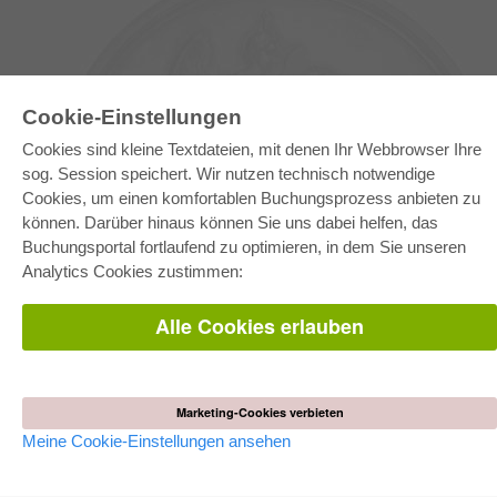
Cookie-Einstellungen
Cookies sind kleine Textdateien, mit denen Ihr Webbrowser Ihre
sog. Session speichert. Wir nutzen technisch notwendige
Cookies, um einen komfortablen Buchungsprozess anbieten zu
können. Darüber hinaus können Sie uns dabei helfen, das
E-COLLECTION
Buchungsportal fortlaufend zu optimieren, in dem Sie unseren
Gesamtpaket
Analytics Cookies zustimmen:
Fachbereichspakete
Pick & Choose
Bereitstellung von E-Books
Alle Cookies erlauben
Häufig gestellte Fragen (FAQ)
WEBSHOP
Alle Autoren
Marketing-Cookies verbieten
Versandkosten
AGB
Meine Cookie-Einstellungen ansehen
AUTOR WERDEN