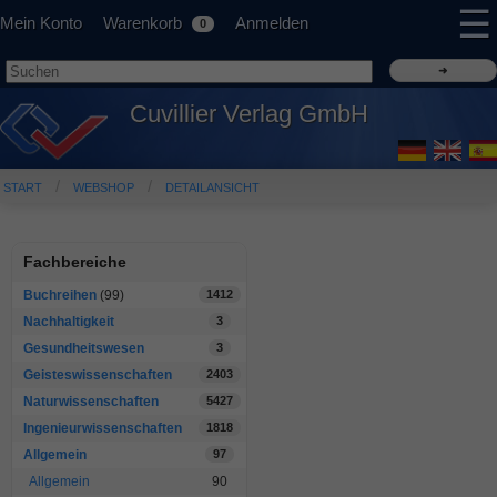
☰
Mein Konto
Warenkorb
Anmelden
0
Cuvillier Verlag GmbH
START
WEBSHOP
DETAILANSICHT
Fachbereiche
Buchreihen
(99)
1412
Nachhaltigkeit
3
Gesundheitswesen
3
Geisteswissenschaften
2403
Naturwissenschaften
5427
Ingenieurwissenschaften
1818
Allgemein
97
Allgemein
90