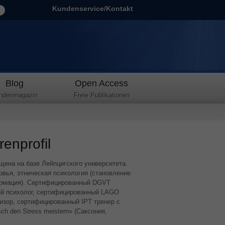
Kundenservice/Kontakt
Blog
Open Access
ndenmagazin
Freie Publikationen
enprofil
щена на базе Лейпцигского университета.
овья, этническая психология (становление
ормация). Сертифицированный
DGVT
ий психолог, сертифицированный
LAGO
визор, сертифицированный
IPT
тренер с
ch den Stress meistern» (Саксония,