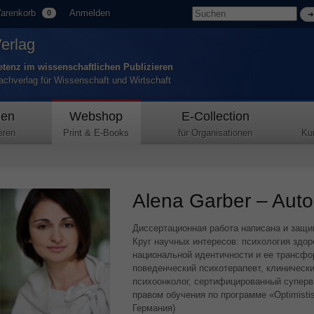
arenkorb
Anmelden
0
Verlag
tenz im wissenschaftlichen Publizieren
Fachverlag für Wissenschaft und Wirtschaft
den
Webshop
E-Collection
eren
Print & E-Books
für Organisationen
Ku
Alena Garber – Autor
Диссертационная работа написана и защи
Круг научных интересов: психология здор
национальной идентичности и ее трансф
поведенческий психотерапевт, клиническ
психоонколог, сертифицированный супер
правом обучения по программе «Optimistis
Германия)