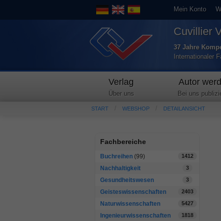
Mein Konto
W
Cuvillier 
37 Jahre Kompe
Internationaler 
Verlag
Autor wer
Über uns
Bei uns publizi
START
WEBSHOP
DETAILANSICHT
Fachbereiche
Buchreihen
(99)
1412
Nachhaltigkeit
3
Gesundheitswesen
3
Geisteswissenschaften
2403
Naturwissenschaften
5427
Ingenieurwissenschaften
1818