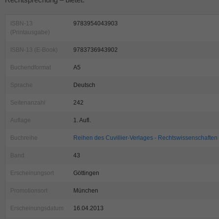
ISBN-13
9783954043903
(Printausgabe)
ISBN-13 (E-Book)
9783736943902
Buchendformat
A5
Sprache
Deutsch
Seitenanzahl
242
Auflage
1. Aufl.
Buchreihe
Reihen des Cuvillier-Verlages - Rechtswissenschaften
Band
43
Erscheinungsort
Göttingen
Promotionsort
München
Erscheinungsdatum
16.04.2013