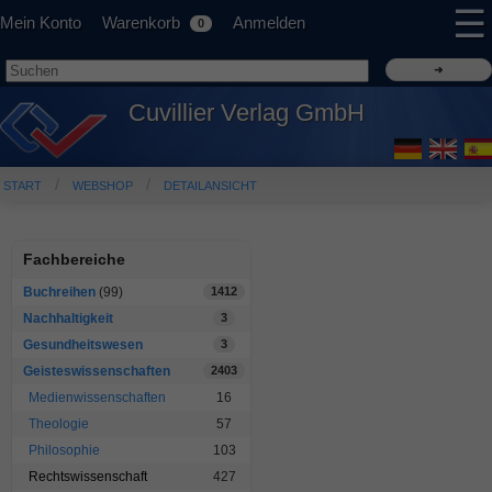
☰
Mein Konto
Warenkorb
Anmelden
0
Cuvillier Verlag GmbH
START
WEBSHOP
DETAILANSICHT
Fachbereiche
Buchreihen
(99)
1412
Nachhaltigkeit
3
Gesundheitswesen
3
Geisteswissenschaften
2403
Medienwissenschaften
16
Theologie
57
Philosophie
103
Rechtswissenschaft
427