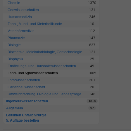
Chemie
1370
Geowissenschaften
131
Humanmedizin
246
Zahn-, Mund- und Kieferheilkunde
10
Veterinärmedizin
112
Pharmazie
147
Biologie
837
Biochemie, Molekularbiologie, Gentechnologie
121
Biophysik
25
Ernährungs- und Haushaltswissenschaften
45
Land- und Agrarwissenschaften
1005
Forstwissenschaften
201
Gartenbauwissenschaft
20
Umweltforschung, Ökologie und Landespflege
148
Ingenieurwissenschaften
1818
Allgemein
97
Leitlinien Unfallchirurgie
5. Auflage bestellen