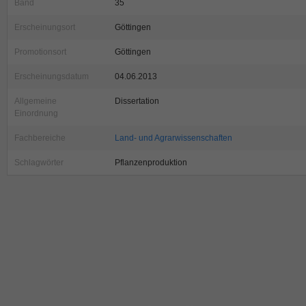
Band
35
Erscheinungsort
Göttingen
Promotionsort
Göttingen
Erscheinungsdatum
04.06.2013
Allgemeine
Dissertation
Einordnung
Fachbereiche
Land- und Agrarwissenschaften
Schlagwörter
Pflanzenproduktion