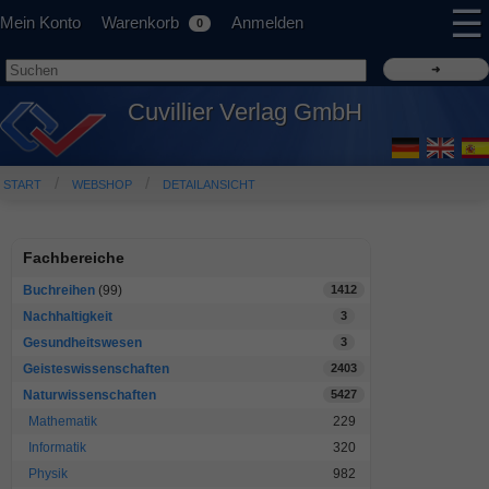
☰
Mein Konto
Warenkorb
Anmelden
0
Cuvillier Verlag GmbH
START
WEBSHOP
DETAILANSICHT
Fachbereiche
Buchreihen
(99)
1412
Nachhaltigkeit
3
Gesundheitswesen
3
Geisteswissenschaften
2403
Naturwissenschaften
5427
Mathematik
229
Informatik
320
Physik
982