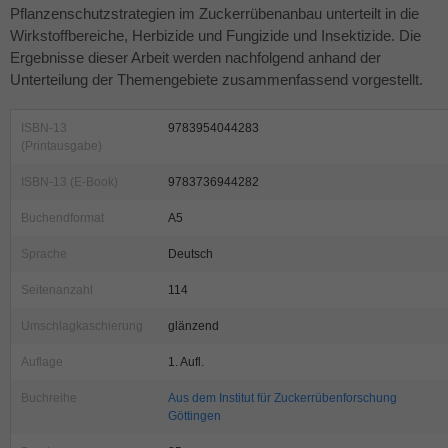
Pflanzenschutzstrategien im Zuckerrübenanbau unterteilt in die
Wirkstoffbereiche, Herbizide und Fungizide und Insektizide. Die
Ergebnisse dieser Arbeit werden nachfolgend anhand der
Unterteilung der Themengebiete zusammenfassend vorgestellt.
ISBN-13
9783954044283
(Printausgabe)
ISBN-13 (E-Book)
9783736944282
Buchendformat
A5
Sprache
Deutsch
Seitenanzahl
114
Umschlagkaschierung
glänzend
Auflage
1. Aufl.
Buchreihe
Aus dem Institut für Zuckerrübenforschung
Göttingen