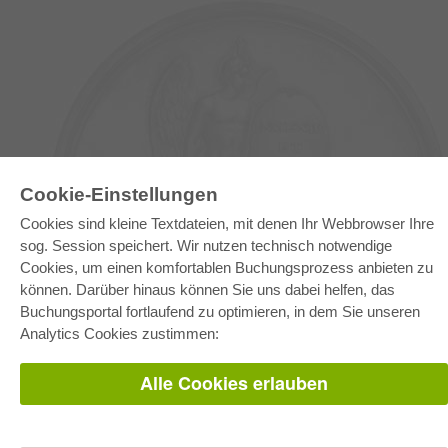
Cookie-Einstellungen
Cookies sind kleine Textdateien, mit denen Ihr Webbrowser Ihre
E-COLLECTION
sog. Session speichert. Wir nutzen technisch notwendige
Gesamtpaket
Cookies, um einen komfortablen Buchungsprozess anbieten zu
Fachbereichspakete
können. Darüber hinaus können Sie uns dabei helfen, das
Pick & Choose
Bereitstellung von E-Books
Buchungsportal fortlaufend zu optimieren, in dem Sie unseren
Häufig gestellte Fragen (FAQ)
Analytics Cookies zustimmen:
WEBSHOP
Alle Cookies erlauben
Alle Autoren
Versandkosten
AGB