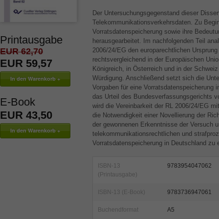
Der Untersuchungsgegenstand dieser Disserta
Telekommunikationsverkehrsdaten. Zu Beginn
Vorratsdatenspeicherung sowie ihre Bedeutu
Printausgabe
herausgearbeitet. Im nachfolgenden Teil analy
2006/24/EG den europarechtlichen Ursprung d
EUR 62,70
rechtsvergleichend in der Europäischen Unio
EUR 59,57
Königreich, in Österreich und in der Schweiz 
Würdigung. Anschließend setzt sich die Unt
Vorgaben für eine Vorratsdatenspeicherung 
das Urteil des Bundesverfassungsgerichts vo
E-Book
wird die Vereinbarkeit der RL 2006/24/EG mi
EUR 43,50
die Notwendigkeit einer Novellierung der Richt
der gewonnenen Erkenntnisse der Versuch 
telekommunikationsrechtlichen und strafproz
Vorratsdatenspeicherung in Deutschland zu 
ISBN-13
9783954047062
(Printausgabe)
ISBN-13 (E-Book)
9783736947061
Buchendformat
A5