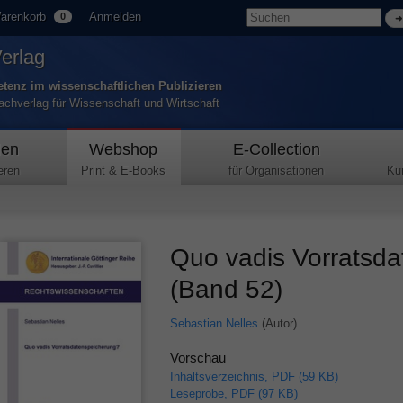
arenkorb
Anmelden
0
Verlag
tenz im wissenschaftlichen Publizieren
Fachverlag für Wissenschaft und Wirtschaft
den
Webshop
E-Collection
eren
Print & E-Books
für Organisationen
Ku
Quo vadis Vorratsd
(Band 52)
Sebastian Nelles
(Autor)
Vorschau
Inhaltsverzeichnis, PDF (59 KB)
Leseprobe, PDF (97 KB)