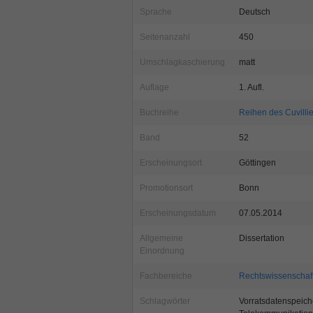
Sprache
Deutsch
Seitenanzahl
450
Umschlagkaschierung
matt
Auflage
1. Aufl.
Buchreihe
Reihen des Cuvilli
Band
52
Erscheinungsort
Göttingen
Promotionsort
Bonn
Erscheinungsdatum
07.05.2014
Allgemeine
Dissertation
Einordnung
Fachbereiche
Rechtswissenschaf
Schlagwörter
Vorratsdatenspeich