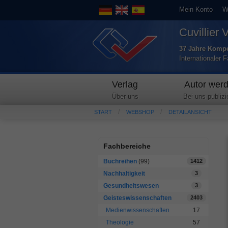
Mein Konto
W
Cuvillier 
37 Jahre Kompe
Internationaler 
Verlag
Autor wer
Über uns
Bei uns publizi
START
WEBSHOP
DETAILANSICHT
Fachbereiche
Buchreihen
(99)
1412
Nachhaltigkeit
3
Gesundheitswesen
3
Geisteswissenschaften
2403
Medienwissenschaften
17
Theologie
57