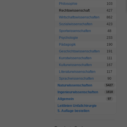
Philosophie
103
Rechtswissenschaft
427
Wirtschaftswissenschaften
862
Sozialwissenschaften
423
Sportwissenschaften
48
Psychologie
233
Pädagogik
190
Geschichtswissenschaften
191
Kunstwissenschaften
111
Kulturwissenschaften
167
Literaturwissenschaften
117
Sprachwissenschaften
90
Naturwissenschaften
5427
Ingenieurwissenschaften
1818
Allgemein
97
Leitlinien Unfallchirurgie
5. Auflage bestellen