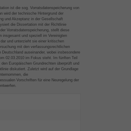
tion ist die sog. Vorratsdatenspeicherung von
 wird der technische Hintergrund der
ng und Akzeptanz in der Gesellschaft
siert die Dissertation mit der Richtlinie
er Vorratsdatenspeicherung, stellt diese
n insgesamt und speziell im Vereinigten
dar und unterzieht sie einer kritischen
ersuchung mit den verfassungsrechtlichen
in Deutschland auseinander, wobei insbesondere
m 02.03.2010 im Fokus steht. Im fünften Teil
t den Europäischen Grundrechten überprüft und
linie diskutiert. Zuletzt wird auf der Grundlage
unternommen, die
essualen Vorschriften für eine Neuregelung der
entwerfen.