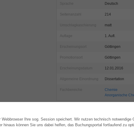
Sprache
Deutsch
Seitenanzahl
214
Umschlagkaschierung
matt
Auflage
1. Aufl.
Erscheinungsort
Göttingen
Promotionsort
Göttingen
Erscheinungsdatum
12.01.2016
Allgemeine Einordnung
Dissertation
Fachbereiche
Chemie
Anorganische Ch
hr Webbrowser Ihre sog. Session speichert. Wir nutzen technisch notwendige
WEBSHOP
AUTOR WERDEN
hinaus können Sie uns dabei helfen, das Buchungsportal fortlaufend zu opti
Alle Autoren
Dissertation publizieren