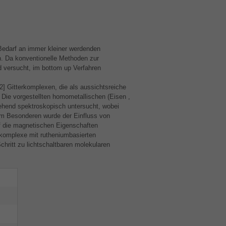
 Bedarf an immer kleiner werdenden
. Da konventionelle Methoden zur
d versucht, im bottom up Verfahren
2] Gitterkomplexen, die als aussichtsreiche
 Die vorgestellten homometallischen (Eisen ,
hend spektroskopisch untersucht, wobei
Im Besonderen wurde der Einfluss von
 die magnetischen Eigenschaften
rkomplexe mit rutheniumbasierten
hritt zu lichtschaltbaren molekularen