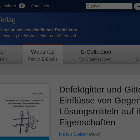
arenkorb
Anmelden
0
Verlag
tenz im wissenschaftlichen Publizieren
Fachverlag für Wissenschaft und Wirtschaft
den
Webshop
E-Collection
eren
Print & E-Books
für Organisationen
Ku
Defektgitter und Git
Einflüsse von Gege
Lösungsmitteln auf 
Eigenschaften
Markus Steinert
(Autor)