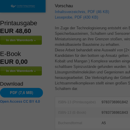
Vorschau
Inhaltsverzeichnis, PDF (46 KB)
Leseprobe, PDF (430 KB)
Printausgabe
Im Zuge der Technologisierung entsteht ein
EUR 48,60
Speicherbausteinen, Schaltern und Sensoren
Miniaturisierung an ihre Grenzen stoßen, wir
molekülbasierte Bausteine zu erhalten.
Diese Arbeit behandelt eine Auswahl von [2×
E-Book
Kandidaten für den bottom up Ansatz gelten.
EUR 0,00
Kobalt und Mangan ) Komplexe wurden einge
schaltbare Spinzustände gefunden wurden. 
Lösungsmittelmolekülen und Gegenionen auf
herausgearbeitet. Die Verknüpfung der Gitte
Download
Lichtsammelkomplexen stellt einen großen Sc
Schaltern dar.
PDF (7,6 MB)
Open Access CC BY 4.0
ISBN-13 (Printausgabe)
9783736991842
ISBN-13 (E-Book)
9783736981843
Buchendformat
A5