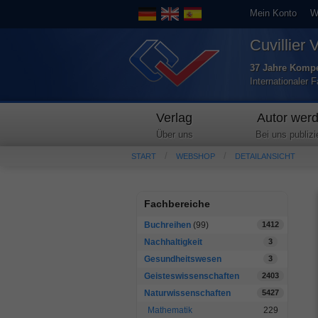
Mein Konto
W
Cuvillier 
37 Jahre Kompe
Internationaler 
Verlag
Autor wer
Über uns
Bei uns publizi
START
WEBSHOP
DETAILANSICHT
Fachbereiche
Buchreihen
(99)
1412
Nachhaltigkeit
3
Gesundheitswesen
3
Geisteswissenschaften
2403
Naturwissenschaften
5427
Mathematik
229