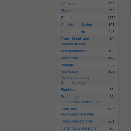
Informatik
320
Physik
982
Chemie
1370
Geowissenschaften
131
Humanmedizin
246
Zahn-, Mund- und
10
Kieferheilkunde
Veterinärmedizin
112
Pharmazie
147
Biologie
837
Biochemie,
121
Molekularbiologie,
Gentechnologie
Biophysik
25
Ernährungs- und
45
Haushaltswissenschaften
Land- und
1005
Agrarwissenschaften
Forstwissenschaften
201
Gartenbauwissenschaft
20