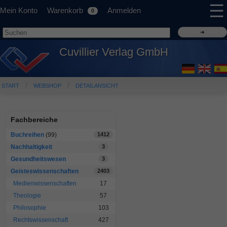
☰
Mein Konto
Warenkorb
Anmelden
0
Cuvillier Verlag GmbH
START
WEBSHOP
DETAILANSICHT
Fachbereiche
Buchreihen
(99)
1412
Nachhaltigkeit
3
Gesundheitswesen
3
Geisteswissenschaften
2403
Medienwissenschaften
17
Theologie
57
Philosophie
103
Rechtswissenschaft
427