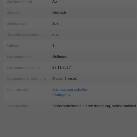
Buchendformat
A5
Sprache
Deutsch
Seitenanzahl
208
Umschlagkaschierung
matt
Auflage
1.
Erscheinungsort
Göttingen
Erscheinungsdatum
27.11.2017
Allgemeine Einordnung
Master Theses
Fachbereiche
Sozialwissenschaften
Pädagogik
Schlagwörter
Selbstbetroffenheit, Krebsberatung, Volkskrankheit