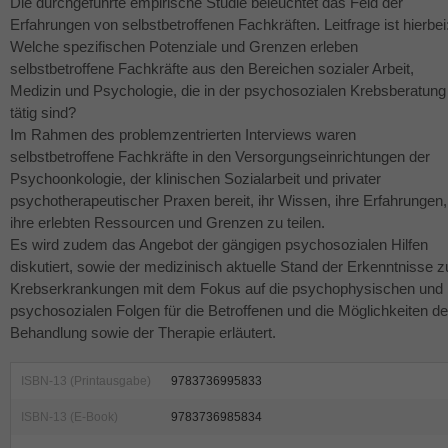
Die durchgeführte empirische Studie beleuchtet das Feld der
Erfahrungen von selbstbetroffenen Fachkräften. Leitfrage ist hierbei
Welche spezifischen Potenziale und Grenzen erleben
selbstbetroffene Fachkräfte aus den Bereichen sozialer Arbeit,
Medizin und Psychologie, die in der psychosozialen Krebsberatung
tätig sind?
Im Rahmen des problemzentrierten Interviews waren
selbstbetroffene Fachkräfte in den Versorgungseinrichtungen der
Psychoonkologie, der klinischen Sozialarbeit und privater
psychotherapeutischer Praxen bereit, ihr Wissen, ihre Erfahrungen,
ihre erlebten Ressourcen und Grenzen zu teilen.
Es wird zudem das Angebot der gängigen psychosozialen Hilfen
diskutiert, sowie der medizinisch aktuelle Stand der Erkenntnisse z
Krebserkrankungen mit dem Fokus auf die psychophysischen und
psychosozialen Folgen für die Betroffenen und die Möglichkeiten de
Behandlung sowie der Therapie erläutert.
ISBN-13 (Printausgabe)
9783736995833
ISBN-13 (E-Book)
9783736985834