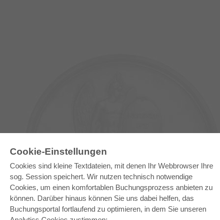
Cookie-Einstellungen
Cookies sind kleine Textdateien, mit denen Ihr Webbrowser Ihre
E-COLLECTION
sog. Session speichert. Wir nutzen technisch notwendige
Gesamtpaket
Cookies, um einen komfortablen Buchungsprozess anbieten zu
Fachbereichspakete
Pick & Choose
können. Darüber hinaus können Sie uns dabei helfen, das
Bereitstellung von E-Books
Buchungsportal fortlaufend zu optimieren, in dem Sie unseren
Häufig gestellte Fragen (FAQ)
Analytics Cookies zustimmen: