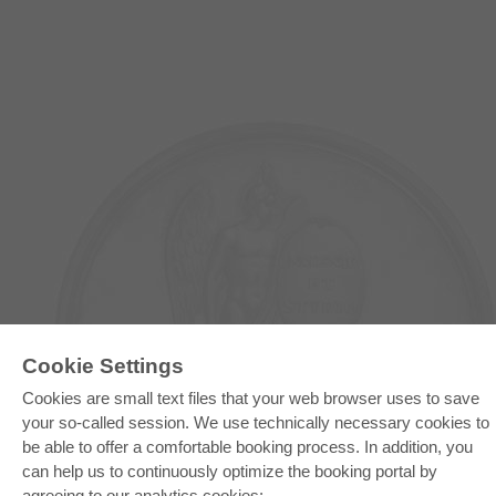
Cookie Settings
E-COLLECTION
Cookies are small text files that your web browser uses to save
Full Package
your so-called session. We use technically necessary cookies to
Department Packages
Pick & Choose
be able to offer a comfortable booking process. In addition, you
E-Book Delivery
can help us to continuously optimize the booking portal by
Frequently Asked Questions (FAQ)
agreeing to our analytics cookies: