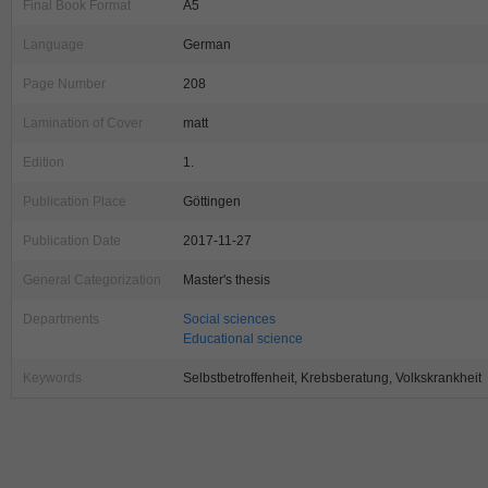
Final Book Format
A5
Language
German
Page Number
208
Lamination of Cover
matt
Edition
1.
Publication Place
Göttingen
Publication Date
2017-11-27
General Categorization
Master's thesis
Departments
Social sciences
Educational science
Keywords
Selbstbetroffenheit, Krebsberatung, Volkskrankheit