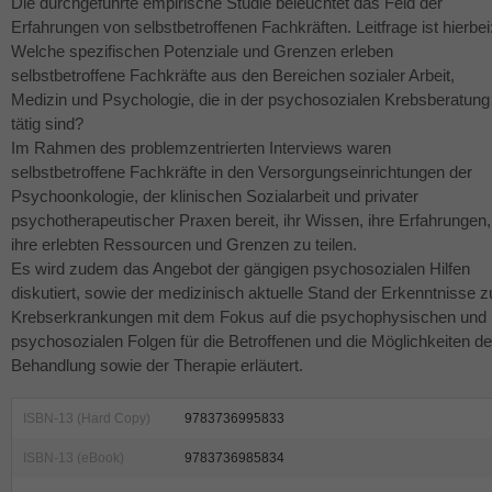
Die durchgeführte empirische Studie beleuchtet das Feld der
Erfahrungen von selbstbetroffenen Fachkräften. Leitfrage ist hierbei
Welche spezifischen Potenziale und Grenzen erleben
selbstbetroffene Fachkräfte aus den Bereichen sozialer Arbeit,
Medizin und Psychologie, die in der psychosozialen Krebsberatung
tätig sind?
Im Rahmen des problemzentrierten Interviews waren
selbstbetroffene Fachkräfte in den Versorgungseinrichtungen der
Psychoonkologie, der klinischen Sozialarbeit und privater
psychotherapeutischer Praxen bereit, ihr Wissen, ihre Erfahrungen,
ihre erlebten Ressourcen und Grenzen zu teilen.
Es wird zudem das Angebot der gängigen psychosozialen Hilfen
diskutiert, sowie der medizinisch aktuelle Stand der Erkenntnisse z
Krebserkrankungen mit dem Fokus auf die psychophysischen und
psychosozialen Folgen für die Betroffenen und die Möglichkeiten de
Behandlung sowie der Therapie erläutert.
ISBN-13 (Hard Copy)
9783736995833
ISBN-13 (eBook)
9783736985834