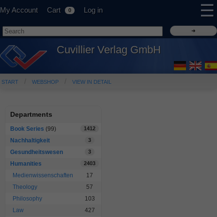
☰
My Account
Cart
Log in
0
Cuvillier Verlag GmbH
START
WEBSHOP
VIEW IN DETAIL
Departments
Book Series
(99)
1412
Nachhaltigkeit
3
Gesundheitswesen
3
Humanities
2403
Medienwissenschaften
17
Theology
57
Philosophy
103
Law
427