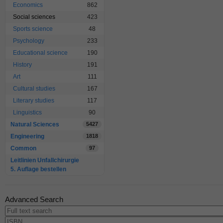
Economics
862
Social sciences
423
Sports science
48
Psychology
233
Educational science
190
History
191
Art
111
Cultural studies
167
Literary studies
117
Linguistics
90
Natural Sciences
5427
Engineering
1818
Common
97
Leitlinien Unfallchirurgie
5. Auflage bestellen
Advanced Search