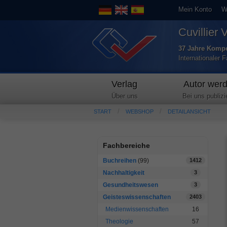
Mein Konto
W
Cuvillier 
37 Jahre Kompe
Internationaler 
Verlag
Autor wer
Über uns
Bei uns publizi
START
WEBSHOP
DETAILANSICHT
Fachbereiche
Buchreihen
(99)
1412
Nachhaltigkeit
3
Gesundheitswesen
3
Geisteswissenschaften
2403
Medienwissenschaften
16
Theologie
57