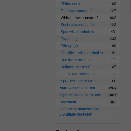
Philosophie
103
Rechtswissenschaft
427
Wirtschaftswissenschaften
862
Sozialwissenschaften
423
Sportwissenschaften
48
Psychologie
233
Pädagogik
190
Geschichtswissenschaften
191
Kunstwissenschaften
111
Kulturwissenschaften
167
Literaturwissenschaften
117
Sprachwissenschaften
90
Naturwissenschaften
5427
Ingenieurwissenschaften
1818
Allgemein
97
Leitlinien Unfallchirurgie
5. Auflage bestellen