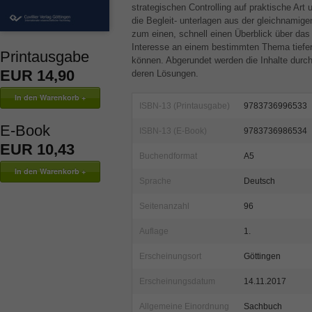
strategischen Controlling auf praktische Ar
die Begleit- unterlagen aus der gleichnamigen
zum einen, schnell einen Überblick über da
Interesse an einem bestimmten Thema tiefer
Printausgabe
können. Abgerundet werden die Inhalte durch 
EUR 14,90
deren Lösungen.
ISBN-13 (Printausgabe)
9783736996533
E-Book
ISBN-13 (E-Book)
9783736986534
EUR 10,43
Buchendformat
A5
Sprache
Deutsch
Seitenanzahl
96
Auflage
1.
Erscheinungsort
Göttingen
Erscheinungsdatum
14.11.2017
Allgemeine Einordnung
Sachbuch