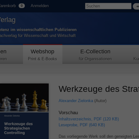
arenkorb
Anmelden
0
Verlag
tenz im wissenschaftlichen Publizieren
Fachverlag für Wissenschaft und Wirtschaft
den
Webshop
E-Collection
eren
Print & E-Books
für Organisationen
Ku
Werkzeuge des Strat
Alexander Zielonka
(Autor)
Vorschau
Inhaltsverzeichnis, PDF (120 KB)
Leseprobe, PDF (640 KB)
Das vorliegende Werk soll den geneigten Le