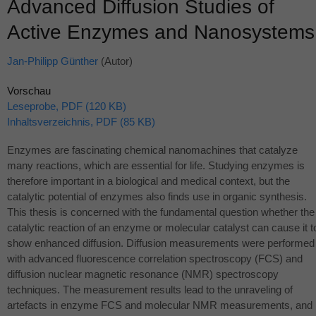
Advanced Diffusion Studies of
Active Enzymes and Nanosystems
Jan-Philipp Günther
(Autor)
Vorschau
Leseprobe, PDF (120 KB)
Inhaltsverzeichnis, PDF (85 KB)
Enzymes are fascinating chemical nanomachines that catalyze
many reactions, which are essential for life. Studying enzymes is
therefore important in a biological and medical context, but the
catalytic potential of enzymes also finds use in organic synthesis.
This thesis is concerned with the fundamental question whether the
catalytic reaction of an enzyme or molecular catalyst can cause it t
show enhanced diffusion. Diffusion measurements were performed
with advanced fluorescence correlation spectroscopy (
FCS
) and
diffusion nuclear magnetic resonance (
NMR
) spectroscopy
techniques. The measurement results lead to the unraveling of
artefacts in enzyme
FCS
and molecular
NMR
measurements, and