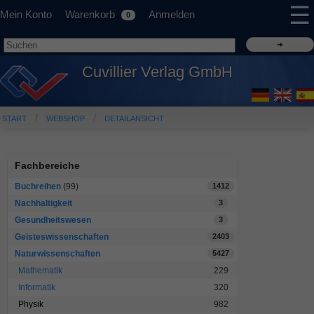
☰
Mein Konto
Warenkorb
Anmelden
0
Cuvillier Verlag GmbH
START
WEBSHOP
DETAILANSICHT
Fachbereiche
Buchreihen
(99)
1412
Nachhaltigkeit
3
Gesundheitswesen
3
Geisteswissenschaften
2403
Naturwissenschaften
5427
Mathematik
229
Informatik
320
Physik
982