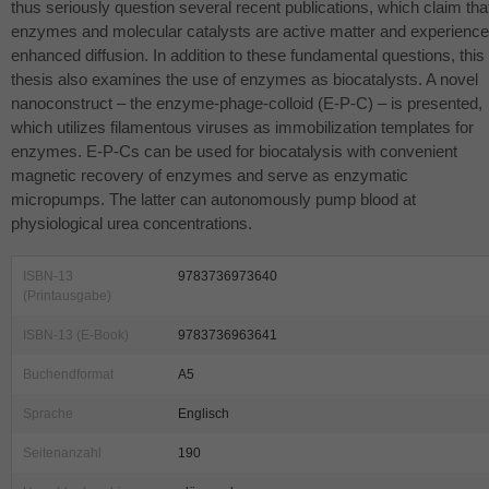
thus seriously question several recent publications, which claim tha
enzymes and molecular catalysts are active matter and experience
enhanced diffusion. In addition to these fundamental questions, this
thesis also examines the use of enzymes as biocatalysts. A novel
nanoconstruct – the enzyme-phage-colloid (E-P-C) – is presented,
which utilizes filamentous viruses as immobilization templates for
enzymes. E-P-Cs can be used for biocatalysis with convenient
magnetic recovery of enzymes and serve as enzymatic
micropumps. The latter can autonomously pump blood at
physiological urea concentrations.
ISBN-13
9783736973640
(Printausgabe)
ISBN-13 (E-Book)
9783736963641
Buchendformat
A5
Sprache
Englisch
Seitenanzahl
190