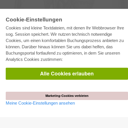
Cookie-Einstellungen
E-COLLECTION
Cookies sind kleine Textdateien, mit denen Ihr Webbrowser Ihre
Gesamtpaket
Fachbereichspakete
sog. Session speichert. Wir nutzen technisch notwendige
Pick & Choose
Cookies, um einen komfortablen Buchungsprozess anbieten zu
Bereitstellung von E-Books
Häufig gestellte Fragen (FAQ)
können. Darüber hinaus können Sie uns dabei helfen, das
Buchungsportal fortlaufend zu optimieren, in dem Sie unseren
Analytics Cookies zustimmen:
WEBSHOP
Alle Autoren
Versandkosten
Alle Cookies erlauben
AGB
AUTOR WERDEN
Marketing-Cookies verbieten
Dissertation publizieren
Habilitation publizieren
Meine Cookie-Einstellungen ansehen
Tagungsband publizieren
Forschungsbericht publizieren
Kongressband publizieren
VERLAG