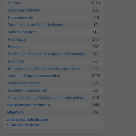
Chemie
1370
Geowissenschaften
131
Humanmedizin
246
Zahn-, Mund- und Kieferheilkunde
10
Veterinärmedizin
112
Pharmazie
147
Biologie
837
Biochemie, Molekularbiologie, Gentechnologie
121
Biophysik
25
Ernährungs- und Haushaltswissenschaften
45
Land- und Agrarwissenschaften
1005
Forstwissenschaften
201
Gartenbauwissenschaft
20
Umweltforschung, Ökologie und Landespflege
148
Ingenieurwissenschaften
1818
Allgemein
97
Leitlinien Unfallchirurgie
5. Auflage bestellen