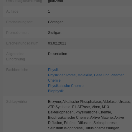
Umschlagkaschierung
glänzend
Auflage
1
Erscheinungsort
Göttingen
Promotionsort
Stuttgart
Erscheinungsdatum
03.02.2021
Allgemeine
Dissertation
Einordnung
Fachbereiche
Physik
Physik der Atome, Moleküle, Gase und Plasmen
Chemie
Physikalische Chemie
Biophysik
Schlagwörter
Enzyme, Alkalische Phosphatase, Aldolase, Urease,
ATP Synthase, F1-ATPase, Viren, M13
Bakteriophagen, Physikalische Chemie,
Biophysikalische Chemie, Aktive Materie, Aktive
Diffusion, Erhöhte Diffusion, Selbstphorese,
Selbstdiffusiophorese, Diffusionsmessungen,