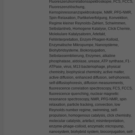
Fluoreszenzkorrelationsspektroskopie, FCS, FCCS,
Fluoreszenzlöschung,
Kernspinresonanzspektroskopie, NMR, PFG-NMR,
Spin-Relaxation, Partikelverfolgung, Konvektion,
Regime kleiner Reynolds-Zahlen, Schwimmen,
Selbstantrieb, Homogene Katalyse, Click Chemie,
Molekulare Katalysatoren, Artefakt,
Fehlinterpretation, Enzym-Phagen-Kolloid,
Enzymatische Mikropumpe, Nanosysteme,
Biohybridsysteme, Biokonjugation,
Selbstassemblierung, Enzymes, alkaline
phosphatase, aldolase, urease, ATP synthase, F1-
ATPase, virus, M13 bacteriophage, physical
chemistry, biophysical chemistry, active matter,
active diffusion, enhanced diffusion, self-phoresis,
self-diffusiophoresis, diffusion measurements,
fluorescence correlation spectroscopy, FCS, FCCS,
fluorescence quenching, nuclear magnetic
resonance spectroscopy, NMR, PFG-NMR, spin
relaxation, particle tracking, convection, low
Reynolds number regime, swimming, self-
propulsion, homogenous catalysis, click chemistry,
molecular catalysts, artefact, misinterpretation,
enzyme-phage-colloid, enzymatic micropump,
nanosystem, biohybrid system, bioconjugation, self-