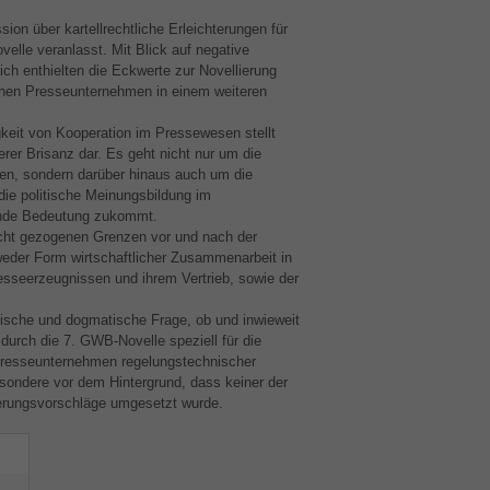
sion über kartellrechtliche Erleichterungen für
ovelle veranlasst. Mit Blick auf negative
ch enthielten die Eckwerte zur Novellierung
hen Presseunternehmen in einem weiteren
igkeit von Kooperation im Pressewesen stellt
rer Brisanz dar. Es geht nicht nur um die
en, sondern darüber hinaus auch um die
 die politische Meinungsbildung im
ende Bedeutung zukommt.
recht gezogenen Grenzen vor und nach der
eder Form wirtschaftlicher Zusammenarbeit in
esseerzeugnissen und ihrem Vertrieb, sowie der
tische und dogmatische Frage, ob und inwieweit
 durch die 7.
GWB
-Novelle speziell für die
Presseunternehmen regelungstechnischer
sondere vor dem Hintergrund, dass keiner der
ierungsvorschläge umgesetzt wurde.