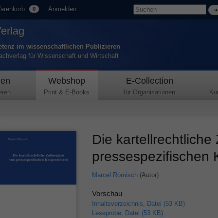
arenkorb
Anmelden
0
Verlag
tenz im wissenschaftlichen Publizieren
Fachverlag für Wissenschaft und Wirtschaft
den
Webshop
E-Collection
eren
Print & E-Books
für Organisationen
Ku
Die kartellrechtliche
pressespezifischen 
Marcel Römisch
(Autor)
Vorschau
Inhaltsverzeichnis, Datei (53 KB)
Leseprobe, Datei (53 KB)