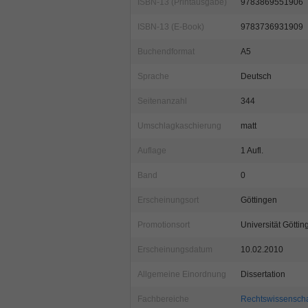
ISBN-13 (Printausgabe)
9783869551906
ISBN-13 (E-Book)
9783736931909
Buchendformat
A5
Sprache
Deutsch
Seitenanzahl
344
Umschlagkaschierung
matt
Auflage
1 Aufl.
Band
0
Erscheinungsort
Göttingen
Promotionsort
Universität Göttin
Erscheinungsdatum
10.02.2010
Allgemeine Einordnung
Dissertation
Fachbereiche
Rechtswissenscha