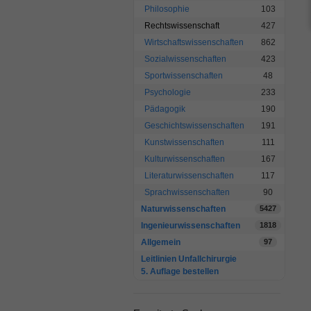
Philosophie
103
Rechtswissenschaft
427
Wirtschaftswissenschaften
862
Sozialwissenschaften
423
Sportwissenschaften
48
Psychologie
233
Pädagogik
190
Geschichtswissenschaften
191
Kunstwissenschaften
111
Kulturwissenschaften
167
Literaturwissenschaften
117
Sprachwissenschaften
90
Naturwissenschaften
5427
Ingenieurwissenschaften
1818
Allgemein
97
Leitlinien Unfallchirurgie
5. Auflage bestellen