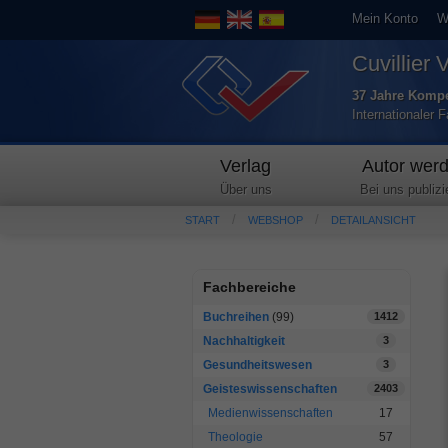
Mein Konto
W
Cuvillier 
37 Jahre Kompe
Internationaler 
Verlag
Autor wer
Über uns
Bei uns publizi
START
WEBSHOP
DETAILANSICHT
Fachbereiche
Buchreihen
(99)
1412
Nachhaltigkeit
3
Gesundheitswesen
3
Geisteswissenschaften
2403
Medienwissenschaften
17
Theologie
57