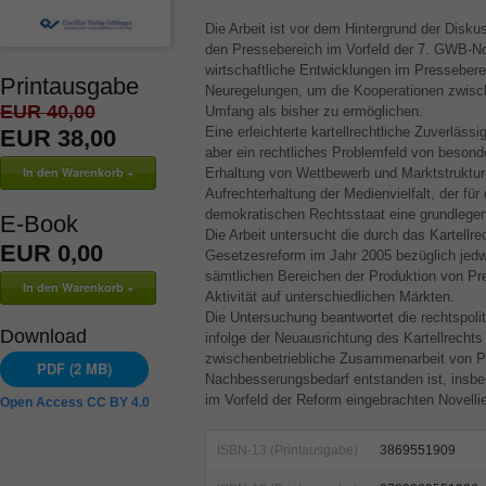
Die Arbeit ist vor dem Hintergrund der Diskus
den Pressebereich im Vorfeld der 7.
GWB
-N
wirtschaftliche Entwicklungen im Presseberei
Printausgabe
Neuregelungen, um die Kooperationen zwisc
EUR 40,00
Umfang als bisher zu ermöglichen.
Eine erleichterte kartellrechtliche Zuverläss
EUR 38,00
aber ein rechtliches Problemfeld von besonde
Erhaltung von Wettbewerb und Marktstruktur
Aufrechterhaltung der Medienvielfalt, der für
demokratischen Rechtsstaat eine grundleg
E-Book
Die Arbeit untersucht die durch das Kartell
EUR 0,00
Gesetzesreform im Jahr 2005 bezüglich jedw
sämtlichen Bereichen der Produktion von Pr
Aktivität auf unterschiedlichen Märkten.
Die Untersuchung beantwortet die rechtspoli
Download
infolge der Neuausrichtung des Kartellrechts
zwischenbetriebliche Zusammenarbeit von 
PDF (2 MB)
Nachbesserungsbedarf entstanden ist, insbe
im Vorfeld der Reform eingebrachten Novell
Open Access CC BY 4.0
ISBN-13 (Printausgabe)
3869551909