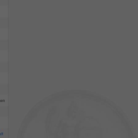
gen
ft