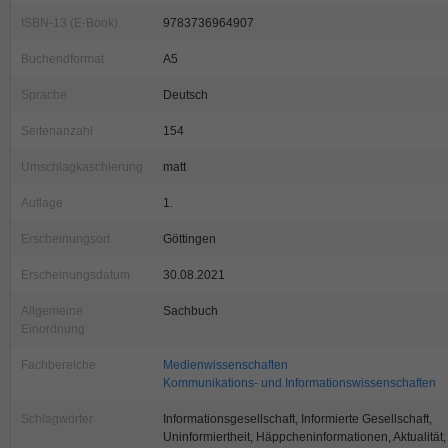
ISBN-13 (E-Book)
9783736964907
Buchendformat
A5
Sprache
Deutsch
Seitenanzahl
154
Umschlagkaschierung
matt
Auflage
1.
Erscheinungsort
Göttingen
Erscheinungsdatum
30.08.2021
Allgemeine
Sachbuch
Einordnung
Fachbereiche
Medienwissenschaften
Kommunikations- und Informationswissenschaften
Schlagwörter
Informationsgesellschaft, Informierte Gesellschaft,
Uninformiertheit, Häppcheninformationen, Aktualität,