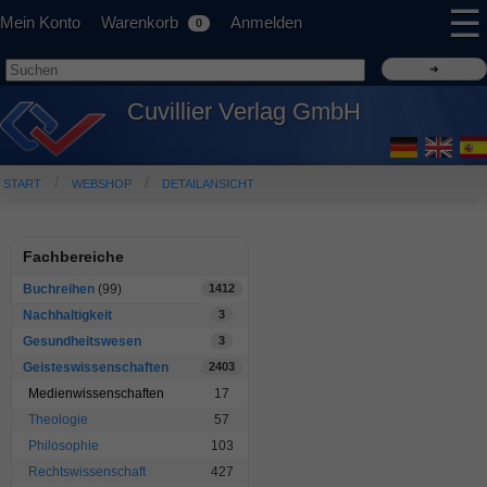
☰
Mein Konto
Warenkorb
Anmelden
0
Cuvillier Verlag GmbH
START
WEBSHOP
DETAILANSICHT
Fachbereiche
Buchreihen
(99)
1412
Nachhaltigkeit
3
Gesundheitswesen
3
Geisteswissenschaften
2403
Medienwissenschaften
17
Theologie
57
Philosophie
103
Rechtswissenschaft
427