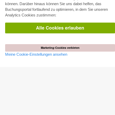
Pick & Choose
können. Darüber hinaus können Sie uns dabei helfen, das
Bereitstellung von E-Books
Buchungsportal fortlaufend zu optimieren, in dem Sie unseren
Häufig gestellte Fragen (FAQ)
Analytics Cookies zustimmen:
WEBSHOP
Alle Cookies erlauben
Alle Autoren
Versandkosten
AGB
Marketing-Cookies verbieten
AUTOR WERDEN
Meine Cookie-Einstellungen ansehen
Dissertation publizieren
Habilitation publizieren
Tagungsband publizieren
Forschungsbericht publizieren
Kongressband publizieren
VERLAG
Lizenzbedingungen
Widerrufsbelehrung
Impressum
Cookie-Einstellungen
Datenschutzerklärung